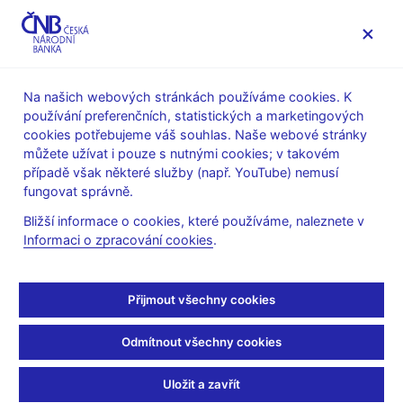
MENU
Na našich webových stránkách používáme cookies. K
používání preferenčních, statistických a marketingových
Úvod
O ČNB
ČNBpodcast
cookies potřebujeme váš souhlas. Naše webové stránky
můžete užívat i pouze s nutnými cookies; v takovém
24. 11. 2020
případě však některé služby (např. YouTube) nemusí
Když podraží káva aneb
fungovat správně.
Bližší informace o cookies, které používáme, naleznete v
elasticita cenové
Informaci o zpracování cookies
.
substituce v
Přijmout všechny cookies
mezinárodním obchodě
Odmítnout všechny cookies
Odborný článek našich kolegů J. Schwarze a J. Bajzíka o
Armingtonově elasticitě se dočkal publikace v prestižním
Uložit a zavřít
akademickém časopise Journal of International Economics. Co