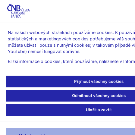
MENU
Na našich webových stránkách používáme cookies. K používán
statistických a marketingových cookies potřebujeme váš sou
Úvod
O ČNB
ČNBpodcast
můžete užívat i pouze s nutnými cookies; v takovém případě vš
YouTube) nemusí fungovat správně.
30. 6. 2018
ČNB - dekádní bilance 2.
Bližší informace o cookies, které používáme, naleznete v
Infor
čtvrtletí 2018
Přijmout všechny cookies
v mil. Kč
Odmítnout všechny cookies
2. čtvrtletí 2018 AKTIVA
10.04.2018
Uložit a zavřít
1.
Zlato
588
2.
Pohledávky vůči MMF
78 919
3.
Pohledávky vůči zahraničí včetně CP
3 079 695