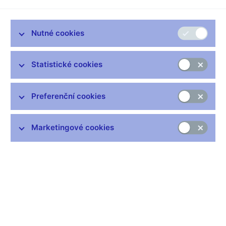
Upravit nastavení cookies
Nutné cookies
Bláznivé podnikatelské nápady Oty Negramoty začínají nést
své první ovoce. Jenže je pěkně trpké! Otík si s dluhy nikdy
nelámal hlavu, splátky taky neřešil a co myslíte, jak to
Statistické cookies
dopadlo? Podaří se Otíkovi nakonec všechny jeho trampoty
překonat a splnit si svůj sen, stát se finančním géniem?
Preferenční cookies
Co byste si měli zapamatovat
Otestujte své znalosti – kvíz
Marketingové cookies
Související odkazy
Návštěvnické centrum ČNB
Projekty ČNB