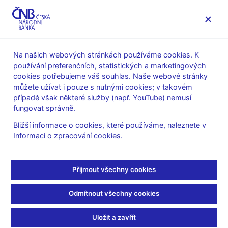
MENU
Na našich webových stránkách používáme cookies. K
používání preferenčních, statistických a marketingových
Úvod
O ČNB
Finanční a ekonomická gramotnost
cookies potřebujeme váš souhlas. Naše webové stránky
Finanční trampoty Oty Negramoty
můžete užívat i pouze s nutnými cookies; v takovém
případě však některé služby (např. YouTube) nemusí
Mon Apr 11 19:00:00 CEST 2022
fungovat správně.
Dluhová past
Bližší informace o cookies, které používáme, naleznete v
Informaci o zpracování cookies
.
Nemáte povoleny cookies, které jsou nutné pro přehrání tohoto
obsahu, který je hostován třetí stranou. Zobrazením externího
Přijmout všechny cookies
obsahu přijímáte
smluvní podmínky provozovatele služby YouTube
.
Odmítnout všechny cookies
Jednorázově povolit cookies a přehrát video
Uložit a zavřít