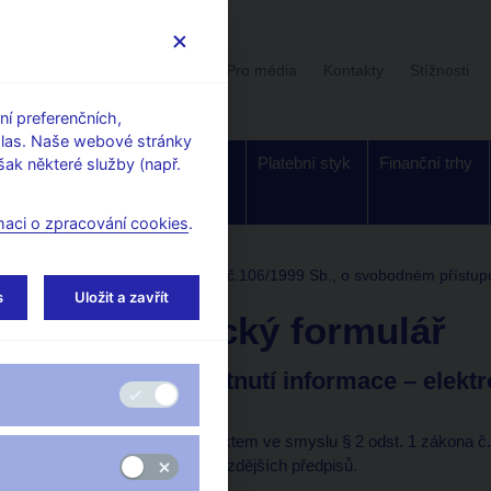
Uživatelská sekce
Stalo se
Pro média
Kontakty
Stížnosti
í preferenčních,
hlas. Naše webové stránky
Dohled a
Bankovky a
Platební styk
Finanční trhy
ak některé služby (např.
regulace
mince
maci o zpracování cookies
.
ou národní bankou podle zákona č.106/1999 Sb., o svobodném přístup
s
Uložit a zavřít
Elektronický formulář
Žádost o poskytnutí informace – elektr
osoba)
ČNB je povinným subjektem ve smyslu § 2 odst. 1 zákona č.
informacím, ve znění pozdějších předpisů.