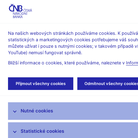
ABO-K
Na našich webových stránkách používáme cookies. K používán
statistických a marketingových cookies potřebujeme váš sou
O ČNB
Měnová
Finanční
můžete užívat i pouze s nutnými cookies; v takovém případě vš
YouTube) nemusí fungovat správně.
politika
stabilita
Bližší informace o cookies, které používáme, naleznete v
Infor
Úvod
O ČNB
Poskytování informací Česk
Přijmout všechny cookies
Odmítnout všechny cookie
Mandát České národní banky
Nutné cookies
Bankovní rada
Kde nás najdete
Statistické cookies
Organizační struktura