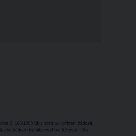
kona č. 106/1999 Sb.) postupu vyřízení žádosti,
 aby žádost doplnil; nevyhoví-li žadatel této