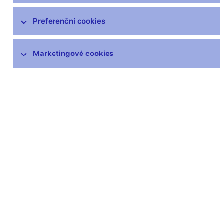
Hospodaření
Preferenční cookies
ČNB v EU a mezinárodních vztazích
Marketingové cookies
Publikace
Kongresové centrum
Finanční a ekonomická gramotnost
Návštěvnické centrum
Odborná knihovna
Archiv
Věstník
čnBlog
ČNBvlog