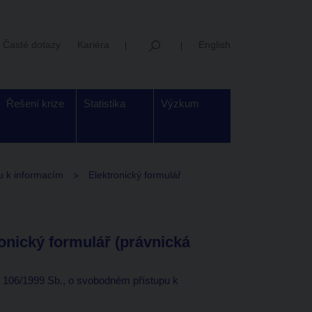
Časté dotazy
Kariéra
English
Řešení krize
Statistika
Výzkum
u k informacím
Elektronický formulář
onický formulář (právnická
 106/1999 Sb., o svobodném přístupu k