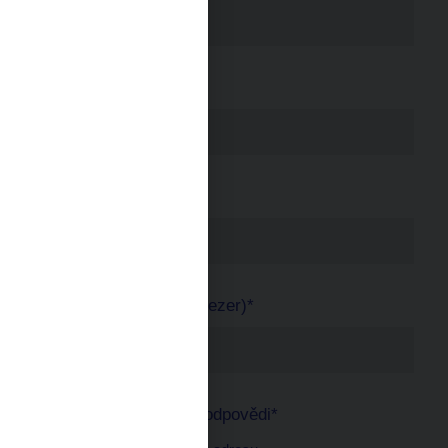
Číslo popisné*
Město/obec*
PSČ (uvádějte bez mezer)*
Preferovaný způsob odpovědi*