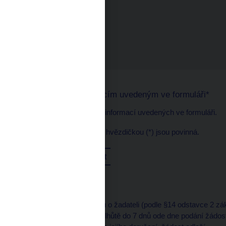
Prohlášení k informacím uvedeným ve formuláři*
Potvrzuji správnost informací uvedených ve formuláři.
Všechna pole označená hvězdičkou (*) jsou povinná.
Odeslat
Resetovat
Brání-li nedostatek údajů o žadateli (podle §14 odstavce 2 zá
vyzve ČNB žadatele ve lhůtě do 7 dnů ode dne podání žádosti,