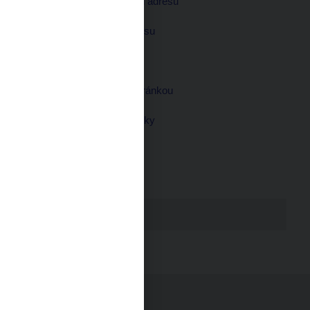
zaslat na uvedenou adresu
zaslat na jinou adresu
zaslat e-mailem
zaslat datovou schránkou
odpovědět telefonicky
Žádost
Předmět žádosti*
Text žádosti*