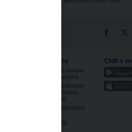
výzvě do 30 dnů ode dne jejího doručení, žádost odloží.
tter
odkazy
ČNB extra
ČNB v m
a
Vystoupení, rozhovory
a články guvernéra
ázky
Vystoupení, rozhovory
ajetku
a články guvernéra
ných prostor
(úplný výpis)
Návštěvnické centrum
ČNB
Historie ČNB