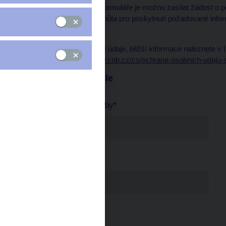
Prostřednictvím tohoto formuláře je možno zasílat žádost o p
České národní banky. Lhůta pro poskytnutí požadované infor
jejího přijetí ČNB.
ČNB zpracovává osobní údaje, bližší informace naleznete v I
dostupná na
https://www.cnb.cz/cs/ochrana-osobnich-udaju-a
Identifikace žadatele
Název právnické osoby*
IČO*
Ulice*