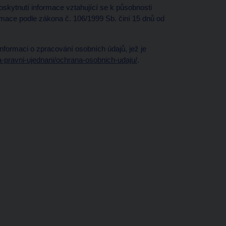
oskytnutí informace vztahující se k působnosti
mace podle zákona č. 106/1999 Sb. činí 15 dnů od
nformaci o zpracování osobních údajů, jež je
-pravni-ujednani/ochrana-osobnich-udaju/
.