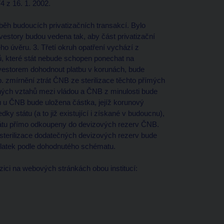
 z 16. 1. 2002.
běh budoucích privatizačních transakcí. Bylo
nvestory budou vedena tak, aby část privatizační
o úvěru. 3. Třetí okruh opatření vychází z
mů, které stát nebude schopen ponechat na
nvestorem dohodnout platbu v korunách, bude
 zmírnění ztrát ČNB ze sterilizace těchto přímých
ých vztahů mezi vládou a ČNB z minulosti bude
u u ČNB bude uložena částka, jejíž korunový
dky státu (a to již existující i získané v budoucnu),
státu přímo odkoupeny do devizových rezerv ČNB.
terilizace dodatečných devizových rezerv bude
latek podle dohodnutého schématu.
ozici na webových stránkách obou institucí: