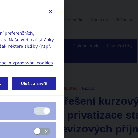
Uživatelská sekce
Stalo se
Pro média
Kontakty
Stížnosti
í preferenčních,
hlas. Naše webové stránky
Dohled a
Bankovky a
Platební styk
Finanční trhy
ak některé služby (např.
regulace
mince
maci o zpracování cookies
.
i
Tematické přílohy a boxy
s
Uložit a zavřít
ZPRÁVA O INFLACI - PŘÍLOHA
I/2002
Strategie řešení kurzov
kapitálu z privatizace s
dalších devizových příj