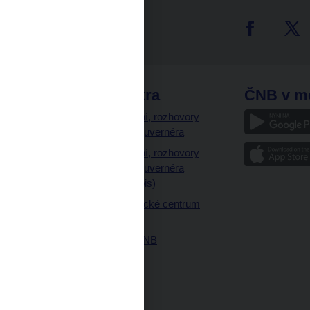
tter
odkazy
ČNB extra
ČNB v m
a
Vystoupení, rozhovory
a články guvernéra
ázky
Vystoupení, rozhovory
ajetku
a články guvernéra
ných prostor
(úplný výpis)
Návštěvnické centrum
ČNB
Historie ČNB