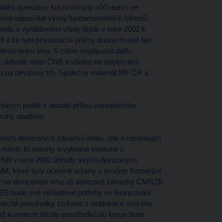
lní apreciace kurzu koruny vůči euru i ve
tal odpovídat vývoji fundamentálních faktorů.
uladu s vyhlášeními vlády dojde v roce 2002 k
 a že tyto privatizační příjmy budou muset být
evizovém trhu. S cílem nepřipustit další
 k dohodě mezi ČNB a vládou na společném
u na devizový trh. Společný materiál MF ČR a
ých politik v období přílivu zahraničního
kruhy opatření:
álních devizových závazků státu. Jde o následující
 měně; b) resorty a vybrané instituce s
ČNB v roce 2002 úhrady svých devizových
FNM, které byly účelově určeny z prodeje Komerční
ny na devizovém trhu; d) devizové závazky ČMRZB
B bude své výhledové potřeby ve financování
onechá prostředky získané z deblokace ruského
mž konverze těchto prostředků do korun bude