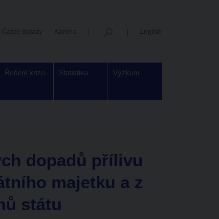
Časté dotazy
Kariéra
English
Řešení krize
Statistika
Výzkum
ých dopadů přílivu
tátního majetku a z
mů státu