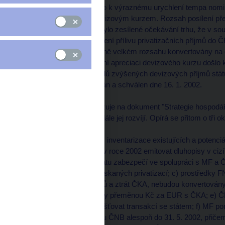
Koncem roku 2001 došlo k výraznému urychlení tempa nominá
vyjádření efektivním devizovým kurzem. Rozsah posílení přes
Příčinou tohoto vývoje bylo zesílené očekávání trhu, že v so
mnohonásobnému zvýšení přílivu privatizačních příjmů do ČR
dříve či později v poměrně velkém rozsahu konvertovány na d
nerovnovážnou nominální apreciaci devizového kurzu došlo
postupu při řešení dopadů zvýšených devizových příjmů stát
ČNB byl vládou projednán a schválen dne 16. 1. 2002.
Schválený postup navazuje na dokument "Strategie hospodářsk
kapitálu" z roku 2000 a dále jej rozvíjí. Opírá se přitom o tři o
1. První okruh vychází z inventarizace existujících a potenci
opatření: a) MF nebude v roce 2002 emitovat dluhopisy v cizí
majetkovým podílem státu zabezpečí ve spolupráci s MF a 
závazků z prostředků získaných privatizací; c) prostředky 
banky na úhradu nákladů a ztrát ČKA, nebudou konvertová
budou přednostně řešeny přeměnou Kč za EUR s ČKA; e) ČE
cizoměnových aktiv zajišťovat transakcí se státem; f) MF p
dluhu na devizovém účtu ČNB alespoň do 31. 5. 2002, přiče