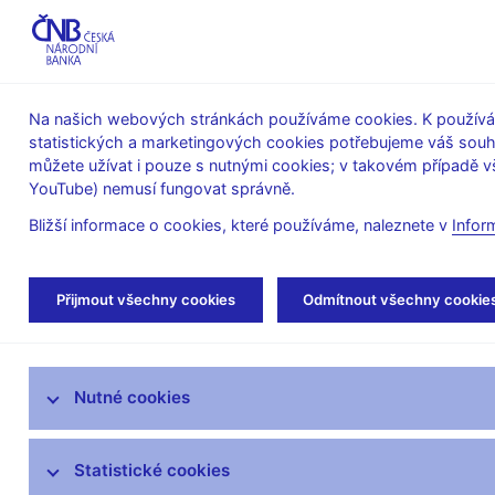
ABO-K
Na našich webových stránkách používáme cookies. K používán
statistických a marketingových cookies potřebujeme váš sou
O ČNB
Měnová
Finanční
můžete užívat i pouze s nutnými cookies; v takovém případě vš
YouTube) nemusí fungovat správně.
politika
stabilita
Bližší informace o cookies, které používáme, naleznete v
Infor
Úvod
Měnová politika
Archiv Zpráv o inflac
Přijmout všechny cookies
Odmítnout všechny cookie
Úloha měnové politiky
Nutné cookies
Rozhodnutí bankovní rady
Prognóza
Statistické cookies
Zprávy o měnové politice