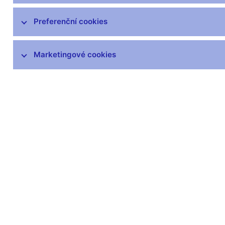
Zprávy o vývoji platební bilance
Preferenční cookies
Šetření úvěrových podmínek bank
Marketingové cookies
Přijetí eura
Měnová politika a její zázemí
Externí posouzení analytického a
modelového rámce měnové politiky