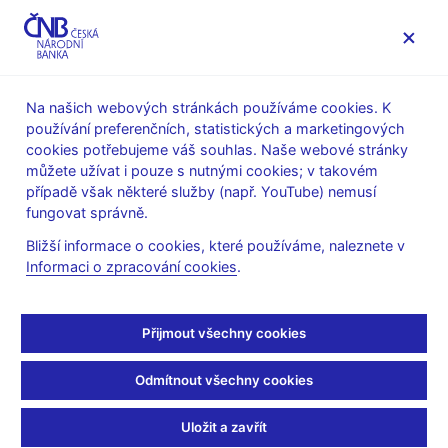
MENU
Na našich webových stránkách používáme cookies. K
používání preferenčních, statistických a marketingových
Úvod
Měnová politika
Archiv Zpráv o inflaci
cookies potřebujeme váš souhlas. Naše webové stránky
Tematické přílohy a boxy
můžete užívat i pouze s nutnými cookies; v takovém
případě však některé služby (např. YouTube) nemusí
ZPRÁVA O INFLACI - PŘÍLOHA
II/2006
fungovat správně.
Implikace zadluženosti
Bližší informace o cookies, které používáme, naleznete v
Informaci o zpracování cookies
.
domácností pro spotřebu
Zadluženost domácností a vývoj jejich spotřeby spolu úzce
Přijmout všechny cookies
souvisí. Z dlouhodobé perspektivy, na kterou se zaměříme v
tomto boxu, může růst zadluženosti zpomalovat spotřebu a
Odmítnout všechny cookies
zvyšovat její citlivost na různé šoky.
Uložit a zavřít
Domácnosti se v případě vyššího dluhového zatížení mohou