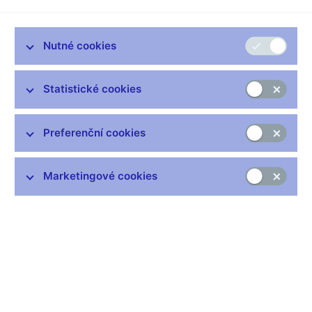
vyhnout poklesu své spotřeby zejména snížením úspor.
Domácnosti s nižšími peněžními příjmy mají však obvykle v
tomto směru omezené možnosti, neboť ve srovnání
Nutné cookies
s domácnostmi s vyššími příjmy mají nižší úspory (podíl nově
uspořených vkladů k čistému peněžnímu příjmu činil v roce
2004 u 20 % domácností s nejnižšími příjmy 1,8 %, zatímco u
Statistické cookies
20 % domácností s nejvyššími příjmy dosáhl 11,4 %)11.
Implikace dluhového zatížení pro spotřebu a vyšší citlivost
spotřeby na případné šoky (změna úrokových sazeb, změna
Preferenční cookies
zaměstnanosti apod.) jsou proto nejpravděpodobnější u
nízkopříjmových domácností.
Marketingové cookies
Bližší pohled na dluhové zatížení domácností podle příjmových
skupin přinášejí Grafy 1 a 2 (Box).