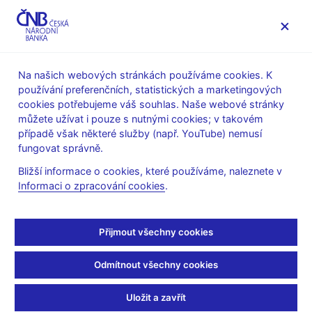
MENU
Na našich webových stránkách používáme cookies. K
používání preferenčních, statistických a marketingových
Úvod
Měnová politika
Archiv Zpráv o inflaci
cookies potřebujeme váš souhlas. Naše webové stránky
můžete užívat i pouze s nutnými cookies; v takovém
ZPRÁVA O INFLACI
IV/2012
případě však některé služby (např. YouTube) nemusí
Zpráva o inflaci - IV/2012
fungovat správně.
Bližší informace o cookies, které používáme, naleznete v
Zpráva o inflaci - IV/2012
Informaci o zpracování cookies
.
- tabulky a grafy z textu
Přijmout všechny cookies
I Shrnutí (xls, 744 kB)
Odmítnout všechny cookies
II Prognóza, její změny a rizika
II.1 Vnější předpoklady prognózy (xls, 280 kB)
Uložit a zavřít