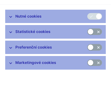
II.2 Prognóza (xls, 971 kB)
II.3 Srovnání s minulou prognózou (xls, 374 kB)
II.4 Alternativy a citlivostní analýzy (xls, 220 kB)
Nutné cookies
II.4.1 Citlivostní scénář nižší zahraniční poptávky
II.4.2 Citlivostní scénář kurzu
Statistické cookies
II.5 Prognózy ostatních subjektů (xls, 118 kB)
III Současný ekonomický vývoj
Preferenční cookies
III.1 Inflace (xls, 269 kB)
III.1.1 Vývoj inflace z pohledu plnění inflačního
Marketingové cookies
cíle
III.1.2 Současný vývoj inflace
III.2 Dovozní ceny a ceny výrobců (xls, 370 kB)
III.2.1 Dovozní ceny
III.2.2 Ceny výrobců
III.3 Poptávka a nabídka (xls, 781 kB)
III.3.1 Domácí poptávka