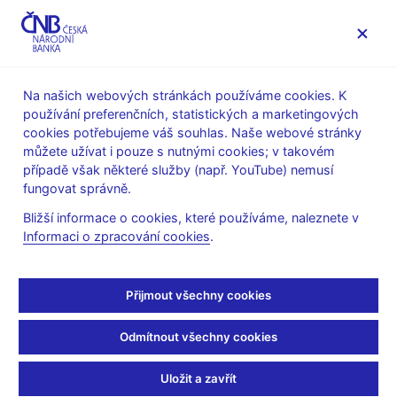
MENU
Na našich webových stránkách používáme cookies. K
používání preferenčních, statistických a marketingových
Úvod
Dohled a regulace
Ochrana spotřebitele
cookies potřebujeme váš souhlas. Naše webové stránky
Upozornění ČNB na aktivity
můžete užívat i pouze s nutnými cookies; v takovém
případě však některé služby (např. YouTube) nemusí
20. 7. 2012
fungovat správně.
Využívání jména ČNB při
Bližší informace o cookies, které používáme, naleznete v
Informaci o zpracování cookies
.
nabízení produktů
finančního trhu
Přijmout všechny cookies
Česká národní banka upozorňuje na opakovaný výskyt případů,
Odmítnout všechny cookies
kdy některé osoby spolupracující se společností OVB Allfinanz,
a.s., IČO 48040410, při oslovování potenciálních klientů
Uložit a zavřít
využívají jména a loga České národní banky ke svým