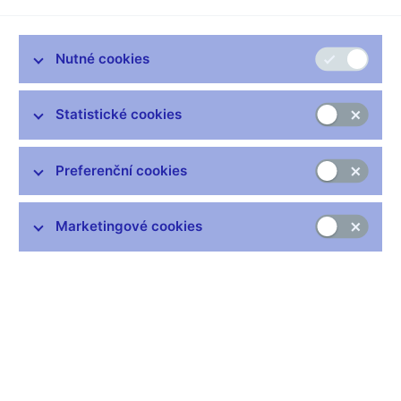
zákazníci společnosti Whetu and Partners jsou odkazováni na
internetové stránky www.feb-gov.org patřící subjektu Foreign
Equities Board, který se neoprávněně prezentuje jako orgán
Nutné cookies
dohledu nad finančním trhem v České republice, přičemž na
internetových stránkách www.feb-gov.org je pak mimo jiné
obsažena nepravdivá informace o tom, že společnost Whetu
Statistické cookies
and Partners má oprávnění k poskytování služeb na finančním
trhu.
Preferenční cookies
Česká národní banka na
neoprávněnou činnost Foreign Equities
Board
upozornila veřejnost dne 4. září 2018.
Marketingové cookies
Seznamy regulovaných a registrovaných subjektů
jsou
zveřejněny na webových stránkách České národní banky.
Upozornění ČNB
Upozornění ČNB na aktivity
Závažná porušení směnárenského zákona
Desatero spotřebitele