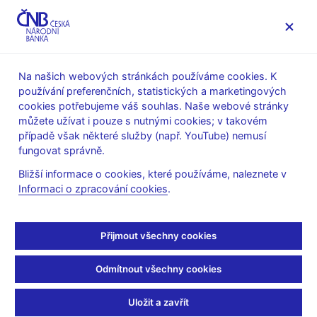
MENU
Na našich webových stránkách používáme cookies. K
používání preferenčních, statistických a marketingových
Úvod
Dohled a regulace
Ochrana spotřebitele
cookies potřebujeme váš souhlas. Naše webové stránky
Upozornění ČNB na aktivity
můžete užívat i pouze s nutnými cookies; v takovém
případě však některé služby (např. YouTube) nemusí
16. 10. 2018
fungovat správně.
Upozornění na aktivity
Bližší informace o cookies, které používáme, naleznete v
Informaci o zpracování cookies
.
Whetu and Partners
Česká národní banka upozorňuje veřejnost, že společnost
Přijmout všechny cookies
Whetu and Partners, která nabízí na internetových stránkách
http://www.whetupartners.com/ investiční služby, žádným
Odmítnout všechny cookies
povolením v České republice nedisponuje.
Uložit a zavřít
Česká národní banka v této souvislosti dále upozorňuje, že