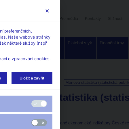
Uživatelská sekce
Stalo se
Pro média
Kontakty
Stížnosti
í preferenčních,
hlas. Naše webové stránky
Dohled a
Bankovky a
Platební styk
Finanční trhy
ak některé služby (např.
regulace
mince
maci o zpracování cookies
.
s
Uložit a zavřít
KALENDÁŘ
5. 2. 2026
Měnová statistika (statistická publi
Měnová statistika (stati
k 31. 12. 2025
Publikace obsahuje vybrané ekonomické indikátory České re