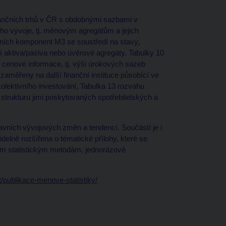
nančních trhů v ČR s obdobnými sazbami v
o vývoje, tj. měnovým agregátům a jejich
vních komponent M3 se soustředí na stavy,
ní aktiva/pasiva nebo úvěrové agregáty. Tabulky 10
o cenové informace, tj. výši úrokových sazeb
 zaměřeny na další finanční instituce působící ve
olektivního investování, Tabulka 13 rozvahu
 strukturu jimi poskytovaných spotřebitelských a
lavních vývojových změn a tendencí. Součástí je i
elně rozšířena o tématické přílohy, které se
m statistickým metodám, jednorázově
/publikace-menove-statistiky/