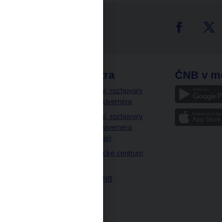
tter
odkazy
ČNB extra
ČNB v m
a
Vystoupení, rozhovory
a články guvernéra
ázky
Vystoupení, rozhovory
ajetku
a články guvernéra
ných prostor
(úplný výpis)
Návštěvnické centrum
ČNB
Historie ČNB