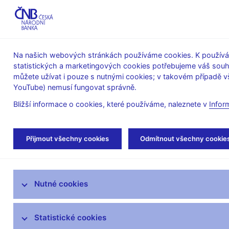
ABO-K
Na našich webových stránkách používáme cookies. K používán
statistických a marketingových cookies potřebujeme váš sou
O ČNB
Měnová
Finanční
můžete užívat i pouze s nutnými cookies; v takovém případě vš
YouTube) nemusí fungovat správně.
politika
stabilita
Bližší informace o cookies, které používáme, naleznete v
Infor
Úvod
Stalo se
Kalendář
Přijmout všechny cookies
Odmítnout všechny cookie
Aktuality
Nutné cookies
Tiskové zprávy
Kalendář
Statistické cookies