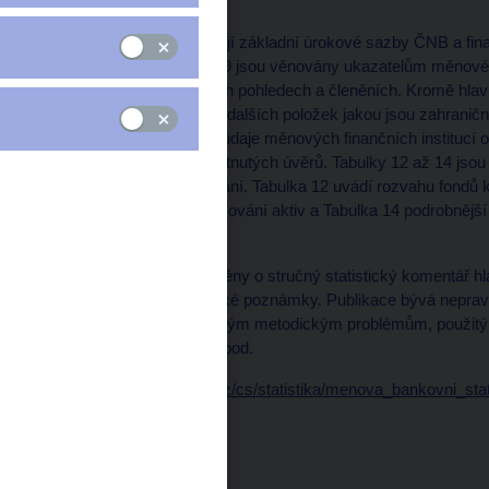
ČNB.
Tabulky 1 a 2 porovnávají základní úrokové sazby ČNB a fi
eurozóně. Tabulky 3 až 9 jsou věnovány ukazatelům měnovéh
protipoložkám, v různých pohledech a členěních. Kromě hla
transakce a míry růstu i dalších položek jakou jsou zahranič
a 11 doplňují předchozí údaje měnových finančních institucí 
přijatých vkladů a poskytnutých úvěrů. Tabulky 12 až 14 jsou
finančním zprostředkování. Tabulka 12 uvádí rozvahu fondů k
zprostředkovatelů financování aktiv a Tabulka 14 podrobnější
jiných úvěrů.
Tabulky jsou vždy doplněny o stručný statistický komentář h
slovník pojmů a technické poznámky. Publikace bývá nepravid
podrobněji věnují vybraným metodickým problémům, použitý
publikovaným údajům apod.
Data:
https://www.cnb.cz/cs/statistika/menova_bankovni_stat
Čas zveřejnění: 10.00