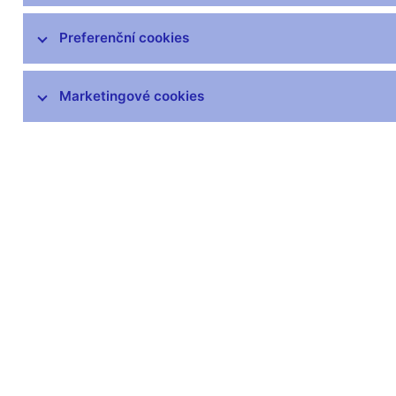
Preferenční cookies
Další informace
Marketingové cookies
Svátky v České republice
Pravidla pro privilegovaný přístup k
informacím
Harmonogram zveřejňovaných informací
(xls, 1,1 MB)