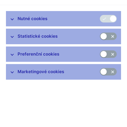
Dámy a pánové,
hezké dopoledne. Organizátoři mě pozvali na konferenci s
Nutné cookies
názvem „Ať žijí nové myšlenky“ – je to moje premiéra zde a
proto předpokládám, že se ode mě neočekává cokoli běžného a
Statistické cookies
konvenčního, ale naopak cosi provokativního a neortodoxního,
co vzbudí buď zásadní souhlas či zásadní nesouhlas publika,
nejlépe půl napůl to i to.
Preferenční cookies
Proto prosím dnes nebudu mluvit o finančních trzích, finanční
krizi, rekapitalizaci bank, záchranných balíčcích, nebudu mluvit
Marketingové cookies
ani o recesi, o exportech, úrokových sazbách či koruně – o
ničem, co čtete v novinách. Jinými slovy, nebudu mluvit o tom,
co
pravděpodobně čeká ekonomiku
, jak si ode mě přejí
organizátoři.
Rád bych vám v krátkém prostoru, který je mi vymezen, řekl
něco abstraktnějšího, obecnějšího. Chtěl bych vám něco říci
o
VELKÝCH
a
MALÝCH
. To, co chci říci, není zcela nová
myšlenka, tak namyšlený nejsem, ale rozhodně je to myšlenka
menšinová a málo zdůrazňovaná a známá - je zarážející, jak je