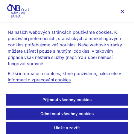
MENU
Na našich webových stránkách používáme cookies. K
používání preferenčních, statistických a marketingových
Úvod
Veřejnost
Servis pro média
cookies potřebujeme váš souhlas. Naše webové stránky
Vystoupení, konference, semináře
můžete užívat i pouze s nutnými cookies; v takovém
Prezentace a vystoupení
případě však některé služby (např. YouTube) nemusí
fungovat správně.
14. 10. 2008
Hampl Mojmír
Bližší informace o cookies, které používáme, naleznete v
Vystoupení na
Informaci o zpracování cookies
.
konferenci "Ať žijí nové
Přijmout všechny cookies
myšlenky"
Odmítnout všechny cookies
Mojmír Hampl, viceguvernér ČNB
PWC Konferenční centrum
Uložit a zavřít
Praha, 14. října 2008