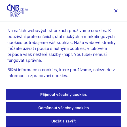
MENU
Na našich webových stránkách používáme cookies. K
používání preferenčních, statistických a marketingových
Úvod
Veřejnost
Servis pro média
cookies potřebujeme váš souhlas. Naše webové stránky
Vystoupení, konference, semináře
můžete užívat i pouze s nutnými cookies; v takovém
Prezentace a vystoupení
případě však některé služby (např. YouTube) nemusí
fungovat správně.
7. 12. 2011
Tomšík Vladimír
Bližší informace o cookies, které používáme, naleznete v
Myšlení Karla Engliše a
Informaci o zpracování cookies
.
současná měnová teorie
Přijmout všechny cookies
a politika
Odmítnout všechny cookies
Vladimír Tomšík, viceguvernér ČNB
Konference k 50. výročí úmrtí prof. Karla Engliše – guvernéra
Uložit a zavřít
Národní banky Československa 1934–1939