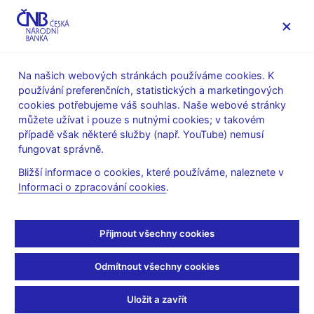
MENU
Na našich webových stránkách používáme cookies. K
používání preferenčních, statistických a marketingových
Úvod
Veřejnost
Servis pro média
cookies potřebujeme váš souhlas. Naše webové stránky
Vystoupení, konference, semináře
můžete užívat i pouze s nutnými cookies; v takovém
Prezentace a vystoupení
případě však některé služby (např. YouTube) nemusí
fungovat správně.
11. 10. 2018
Hampl Mojmír
Bližší informace o cookies, které používáme, naleznete v
Budoucnost insolvencí v
Informaci o zpracování cookies
.
Česku
Přijmout všechny cookies
Mojmír Hampl, viceguvernér ČNB
Panelová debata: Budoucnost insolvencí v Česku
Odmítnout všechny cookies
Praha, 11. října 2018
Uložit a zavřít
Děkuji za pozvání do této užitečné debaty. Musím na začátek