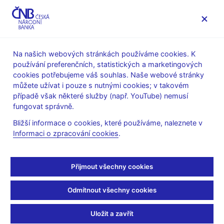
MENU
Na našich webových stránkách používáme cookies. K
používání preferenčních, statistických a marketingových
Úvod
Veřejnost
Servis pro média
cookies potřebujeme váš souhlas. Naše webové stránky
Komentáře ČNB ke zveřejněným statistickým údajům o
můžete užívat i pouze s nutnými cookies; v takovém
inflaci a HDP
případě však některé služby (např. YouTube) nemusí
fungovat správně.
9. 7. 2015
Komentář ČNB ke
Bližší informace o cookies, které používáme, naleznete v
Informaci o zpracování cookies
.
zveřejněným údajům o
Přijmout všechny cookies
vývoji inflace
v červnu 2015
Odmítnout všechny cookies
Uložit a zavřít
Inflace v červnu nad prognózou ČNB