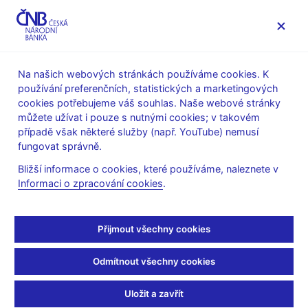
MENU
Na našich webových stránkách používáme cookies. K
používání preferenčních, statistických a marketingových
Úvod
Veřejnost
Servis pro média
cookies potřebujeme váš souhlas. Naše webové stránky
Komentáře ČNB ke zveřejněným statistickým údajům o
můžete užívat i pouze s nutnými cookies; v takovém
inflaci a HDP
případě však některé služby (např. YouTube) nemusí
fungovat správně.
9. 2. 2015
Komentář ČNB ke
Bližší informace o cookies, které používáme, naleznete v
Informaci o zpracování cookies
.
zveřejněným údajům o
Přijmout všechny cookies
vývoji inflace v lednu
2015
Odmítnout všechny cookies
Uložit a zavřít
Inflace v lednu v souladu s prognózou ČNB