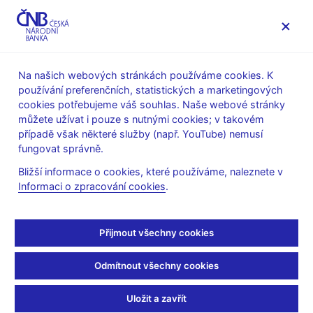
MENU
Na našich webových stránkách používáme cookies. K
používání preferenčních, statistických a marketingových
Úvod
Veřejnost
Servis pro média
cookies potřebujeme váš souhlas. Naše webové stránky
Autorské články, rozhovory
můžete užívat i pouze s nutnými cookies; v takovém
případě však některé služby (např. YouTube) nemusí
2. 1. 2009
fungovat správně.
zVĚDAvosti (Proč se
Bližší informace o cookies, které používáme, naleznete v
Informaci o zpracování cookies
.
české měně říká
koruna?)
Přijmout všechny cookies
Leopold Surga
(Týdeník Rozhlas 2.1.2009 Strana 15)
Odmítnout všechny cookies
Měna s názvem rakousko-uherská koruna byla na území
Uložit a zavřít
monarchie zavedena v roce 1892. Název koruna byl odvozen