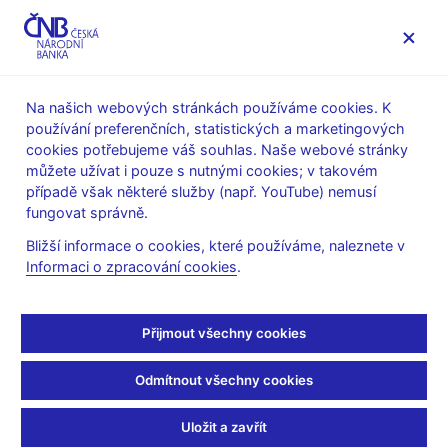
MENU
Na našich webových stránkách používáme cookies. K
používání preferenčních, statistických a marketingových
Úvod
Veřejnost
Servis pro média
cookies potřebujeme váš souhlas. Naše webové stránky
Autorské články, rozhovory
můžete užívat i pouze s nutnými cookies; v takovém
případě však některé služby (např. YouTube) nemusí
5. 11. 2007
fungovat správně.
zVĚDAvosti
Bližší informace o cookies, které používáme, naleznete v
Informaci o zpracování cookies
.
Leopold Surga
(Týdeník Rozhlas 5.11.2007 , rubrika: Rozhovor)
Čím se platilo, když ještě nebyly peníze?
Přijmout všechny cookies
V lidských společnostech, v nichž ještě neexistovaly peníze v
podobě mincí a bankovek, fungovala především naturální
Odmítnout všechny cookies
směna. To znamená například „pět metrů jeleních šlach za
zánovní sekeromlat“. Později lidé začali přecházet na určitý
Uložit a zavřít
druh zboží, které mělo na daném území všeobecně uznávanou