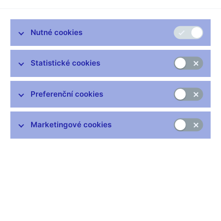
konstantní hodnotu. Byly to například mušličky, u
jihoamerických indiánů kakaové boby... Mayové sice zlato znali,
ale používali ho k něčemu jinému a platili právě kakaovými
Nutné cookies
boby. Jinde se platilo kožešinami, přičemž neobvykle zbarvené
kožešiny měly hodnotu o něco vyšší.
Statistické cookies
Zřejmě nejkurióznějším platidlem byly kamenné kotouče na
ostrově Yap v západní části Tichého oceánu. Dosahovaly
průměru až čtyři metry. Široko daleko se tam žádný kámen
Preferenční cookies
nevyskytuje, takže ti, co si takový symbol bohatství pořídili, ho
museli přivézt na voru nebo na lodi. Historické prameny
Marketingové cookies
dokládají, že na našem území se jako platidlo používaly plátěné
šátečky, které neměly jinou funkci než být používány ke směně
za zboží. Ostatně slovo platit je odvozeno právě od těchto
šátečků. Na území Velké Moravy to pak byly hřivny - kovové
předměty, které sloužily jako symbol hodnoty.