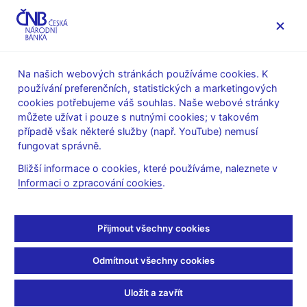
MENU
Na našich webových stránkách používáme cookies. K
používání preferenčních, statistických a marketingových
Úvod
Veřejnost
Servis pro média
cookies potřebujeme váš souhlas. Naše webové stránky
Autorské články, rozhovory
můžete užívat i pouze s nutnými cookies; v takovém
případě však některé služby (např. YouTube) nemusí
21. 3. 2017
Hampl Mojmír
fungovat správně.
Ztráta centrální banky se
Bližší informace o cookies, které používáme, naleznete v
Informaci o zpracování cookies
.
občanů nijak nedotkne
Marek Miler
(byznys.ihned.cz 21. 3. 2017)
Přijmout všechny cookies
Rekordní nárůst devizových rezerv může přinést ČNB
Odmítnout všechny cookies
účetní ztrátu. Podle Hampla to bude daň za bohatnutí
Čechů a za nezávislou měnovou politiku.
Uložit a zavřít
Vysoké rezervy vidí centrální bankéř jako pojistku, nikoliv