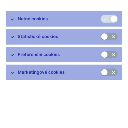
Petr SIROTEK, redaktor
--------------------
Uvolnění účtů pro naše občany v zahraničí souvisí s novelou
Nutné cookies
zákona o bankách a směřuje ke vstupu České republiky do
Evropské unie. Občan tak získá možnost založit si svůj účet v
Statistické cookies
zahraničí v korunách nebo cizí měně bez povolení České
národní banky. Od 1. ledna příštího roku však budou muset
všichni žadatelé o zřízení zahraničních účtů nadále dodržovat
Preferenční cookies
oznamovací povinnost. Vládní nařízení povede především k
dalšímu uvolnění pohybu kapitálu a zároveň ke splnění
podmínek pro přijetí společné evropské měny. Liberalizace
Marketingové cookies
devizového režimu u nás tak bude tímto rozhodnutím prakticky
dokončena a regulace devizového kapitálu se bude vztahovat
jen na nabývání vybraných dluhů nemovitostí na území České
republiky cizinci.
Patricie STROUHALOVÁ, moderátorka
--------------------
A naším hostem v tuto chvíli je Milan Tománek, mluvčí České
národní banky, dobré ráno.