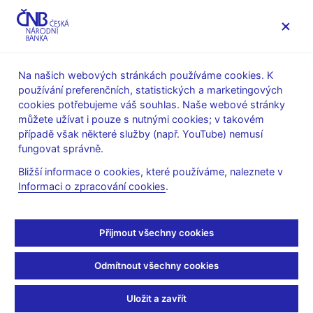
MENU
Na našich webových stránkách používáme cookies. K
používání preferenčních, statistických a marketingových
Úvod
Veřejnost
Servis pro média
cookies potřebujeme váš souhlas. Naše webové stránky
Autorské články, rozhovory
můžete užívat i pouze s nutnými cookies; v takovém
případě však některé služby (např. YouTube) nemusí
1. 6. 2000
fungovat správně.
Zřízení účtu v zahraničí
Bližší informace o cookies, které používáme, naleznete v
Informaci o zpracování cookies
.
(ČT 1 - 1.6.2000 05:51, Dobré ráno)
Aleš CIBULKA, moderátor
Přijmout všechny cookies
--------------------
Občané České republiky nebudou muset od 1. ledna příštího
Odmítnout všechny cookies
roku potřebovat ke zřízení účtu v zahraničí povolení od České
národní banky. Právě o tom rozhodla na svém pravidelném
Uložit a zavřít
zasedání vláda.