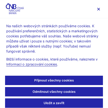
MENU
Na našich webových stránkách používáme cookies. K
používání preferenčních, statistických a marketingových
Úvod
Veřejnost
Servis pro média
cookies potřebujeme váš souhlas. Naše webové stránky
Autorské články, rozhovory
můžete užívat i pouze s nutnými cookies; v takovém
případě však některé služby (např. YouTube) nemusí
3. 5. 2000
fungovat správně.
Zmírnění kritérií ČNB
Bližší informace o cookies, které používáme, naleznete v
Informaci o zpracování cookies
.
kvůli zákonu o dražbách
zatím předčasné
Přijmout všechny cookies
Rozhovor s ředitelem metodického odboru sekce politiky
Odmítnout všechny cookies
bankovního dohledu ČNB Pavlem Vackem
Martina Patočková
(ČTK, 3.5.2000)
Uložit a zavřít