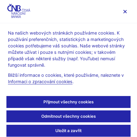
MENU
Na našich webových stránkách používáme cookies. K
používání preferenčních, statistických a marketingových
Úvod
Veřejnost
Servis pro média
cookies potřebujeme váš souhlas. Naše webové stránky
Autorské články, rozhovory
můžete užívat i pouze s nutnými cookies; v takovém
případě však některé služby (např. YouTube) nemusí
31. 5. 2005
Tůma Zdeněk
fungovat správně.
Zdeněk Tůma: Rok nízké
Bližší informace o cookies, které používáme, naleznete v
Informaci o zpracování cookies
.
inflace a ziskových bank
Z. Tůma, guvernér ČNB
Přijmout všechny cookies
(FinWeb.cz, 31.5.2005 14:12)
Odmítnout všechny cookies
Zdeněk Tůma: Rok nízké inflace a ziskových bank
Uložit a zavřít
Loňský rok přinesl zrychlení ekonomického růstu české