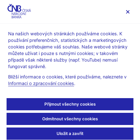
MENU
Na našich webových stránkách používáme cookies. K
používání preferenčních, statistických a marketingových
Úvod
Veřejnost
Servis pro média
cookies potřebujeme váš souhlas. Naše webové stránky
Autorské články, rozhovory
můžete užívat i pouze s nutnými cookies; v takovém
případě však některé služby (např. YouTube) nemusí
29. 5. 2016
Rusnok Jiří
fungovat správně.
Vystoupení člena
Bližší informace o cookies, které používáme, naleznete v
Informaci o zpracování cookies
.
bankovní rady
J. Rusnoka v pořadu
Přijmout všechny cookies
Otázky Václava Moravce
Odmítnout všechny cookies
(ČT 1 29. 5. 2016, pořad Otázky Václava Moravce)
Uložit a zavřít