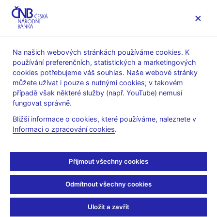
MENU
Na našich webových stránkách používáme cookies. K
používání preferenčních, statistických a marketingových
Úvod
Veřejnost
Servis pro média
cookies potřebujeme váš souhlas. Naše webové stránky
Autorské články, rozhovory
můžete užívat i pouze s nutnými cookies; v takovém
případě však některé služby (např. YouTube) nemusí
14. 10. 2008
Singer Miroslav
fungovat správně.
Vykoupení z finanční
Bližší informace o cookies, které používáme, naleznete v
Informaci o zpracování cookies
.
krize?
(ČT 2, ČT 24 14.10.2008, rubrika: 22:30 Události, komentáře)
Přijmout všechny cookies
Jakub ŽELEZNÝ, moderátor
Odmítnout všechny cookies
--------------------
Dobrý večer. Některé burzy posilují, jiné se alespoň uklidňují.
Uložit a zavřít
Na první pohled to může vypadat, že velká finanční krize se