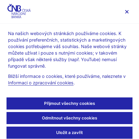
MENU
Na našich webových stránkách používáme cookies. K
používání preferenčních, statistických a marketingových
Úvod
Veřejnost
Servis pro média
cookies potřebujeme váš souhlas. Naše webové stránky
Autorské články, rozhovory
můžete užívat i pouze s nutnými cookies; v takovém
případě však některé služby (např. YouTube) nemusí
22. 11. 2001
fungovat správně.
Výhody a nevýhody
Bližší informace o cookies, které používáme, naleznete v
Informaci o zpracování cookies
.
zpevňování české měny
Rozhovor s O. Dědkem, viceguvernérem ČNB
Přijmout všechny cookies
(ČRo 1 - Radiožurnál - 17:09 Radiofórum, 22.11.2001)
Odmítnout všechny cookies
Ivan HOFFMAN, moderátor
--------------------
Uložit a zavřít
Řeč bude o české koruně, která zpevňuje vůči dolaru i vůči