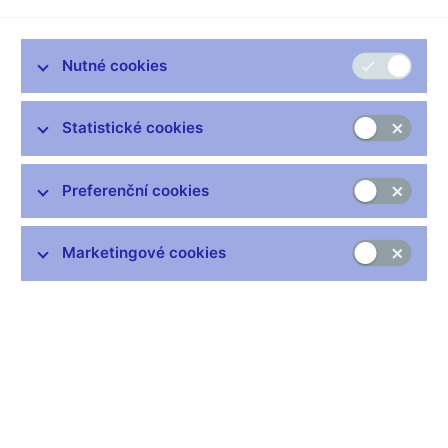
euru. Pro někoho je to dobrá zpráva. Pro někoho špatná. Co
způsobuje pohyb kurzu a jaké jsou toho důsledky, o tom budou
v dnešním Radiofóru hovořit viceguvernér České národní banky
Nutné cookies
Oldřich Dědek, přeji dobrý den.
Oldřich DĚDEK, viceguvernér České národní banky
Statistické cookies
--------------------
Dobrý večer.
Preferenční cookies
Ivan HOFFMAN, moderátor
--------------------
Předseda představenstva akciové společnosti Škoda Auto
Marketingové cookies
Vratislav Kulhánek.
Vratislav KULHÁNEK, předseda představenstva Škoda Auto, a.
s.
--------------------
Dobrý den.
Ivan HOFFMAN, moderátor
--------------------