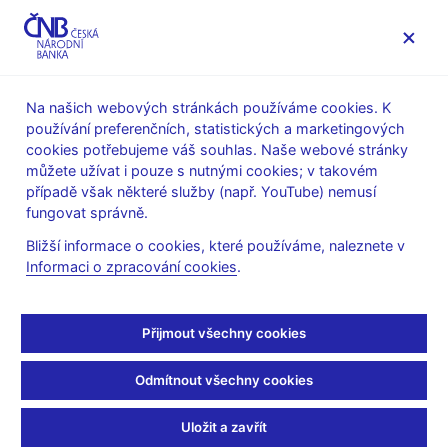
MENU
Na našich webových stránkách používáme cookies. K
používání preferenčních, statistických a marketingových
Úvod
Veřejnost
Servis pro média
cookies potřebujeme váš souhlas. Naše webové stránky
Autorské články, rozhovory
můžete užívat i pouze s nutnými cookies; v takovém
případě však některé služby (např. YouTube) nemusí
29. 5. 2003
Tůma Zdeněk
fungovat správně.
Vstup do EU šok
Bližší informace o cookies, které používáme, naleznete v
Informaci o zpracování cookies
.
nezpůsobí
Rozhovor s guvernérem ČNB Z. Tůmou
Přijmout všechny cookies
(Jindřich Ginter, Právo 29.5.2003 strana: 1, rubrika: Firma)
Odmítnout všechny cookies
GUVERNÉR ČESKÉ NÁRODNÍ BANKY ZDENĚK TŮMA:
Uložit a zavřít
* Zdraží vstup do Evropské unie úvěry a další bankovní služby?