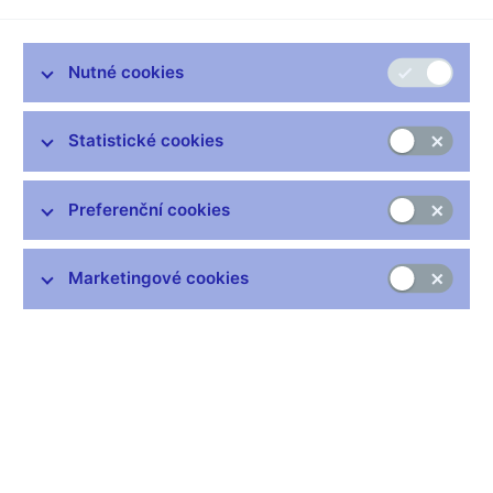
Bankovní sektor je dnes z 80 procent vlastněn zahraničními
investory, kteří primárně pocházejí ze zemí EU. Česká
Nutné cookies
ekonomika je velmi otevřená vůči konkurenci z EU a vstupem
do Unie se tato míra prohloubí. Ne ale tolik, aby to vyvolalo
jednoznačný tlak směrem ke zvyšování cenové hladiny. Lze
Statistické cookies
spíše očekávat protisměrné pohyby některých cen ve vazbě na
přijetí společné zemědělské politiky, odbourání zbývajících
celních bariér a zavedení celního sazebníku EU vůči ostatním
Preferenční cookies
zemím.
* Ke zdražení ale dojde s posunem některých služeb do vyšší
Marketingové cookies
sazby daně z přidané hodnoty (DPH) z pěti na 22 procent. Jde
třeba o telekomunikace.
V souvislosti s DPH může dojít k mírnému zdražení. Odhady o
kolik jsou velmi nízké. Rozhodně to neohrozí
konkurenceschopnost našich firem. Dopady úprav nepřímých
daní se odhadují na zhruba 2,5 procentního bodu v horizontu
následujících dvou let. Tento vliv by mohl vést k dočasnému
zvýšení inflace. V žádném případě to však nebude znamenat