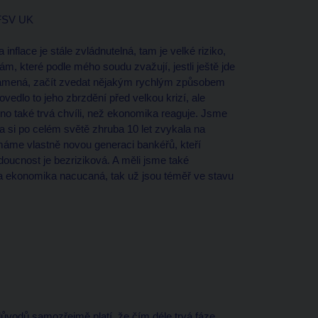
 FSV UK
inflace je stále zvládnutelná, tam je velké riziko,
m, které podle mého soudu zvažují, jestli ještě jde
o znamená, začít zvedat nějakým rychlým způsobem
edlo to jeho zbrzdění před velkou krizí, ale
no také trvá chvíli, než ekonomika reaguje. Jsme
 si po celém světě zhruba 10 let zvykala na
máme vlastně novou generaci bankéřů, kteří
doucnost je bezriziková. A měli jsme také
e ta ekonomika nacucaná, tak už jsou téměř ve stavu
 důvodů samozřejmě platí, že čím déle trvá fáze