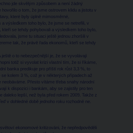
všechno jde skvělým způsobem a není žádný
ovořilo o tom, že jsme ostrovem klidu a jistotu v
dstavy, které byly úplně mimosměrné,
 a výsledkem toho bylo, že jsme se netrefili, v
kteří se tehdy pohybovali a výsledkem toho bylo,
edovala, jsme tu situaci ještě jednou zhoršili v
ereme tak, že právě řada ekonomů, kteří se tehdy
ještě o to nebezpečnější je, že se vyvolávají
i totiž si vyvolat krizi vlastní tím, že si říkáme,
ní banka predikuje pro příští rok růst 3,3 %, to
 se kolem 3 %, což je v některých případech až
se neobáváme. Přesto vítáme třeba snahy národní
ají k dispozici i bankám, aby se zajistily pro ten
je daleko lepší, než byla před rokem 2009. Takže z
eď v dohledné době jednoho roku rozhodně ne.
y světoví ekonomové kritizováni, že nepředpověděli