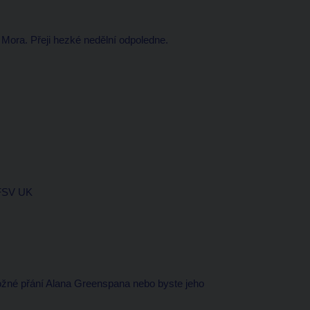
Mora. Přeji hezké nedělní odpoledne.
 FSV UK
božné přání Alana Greenspana nebo byste jeho