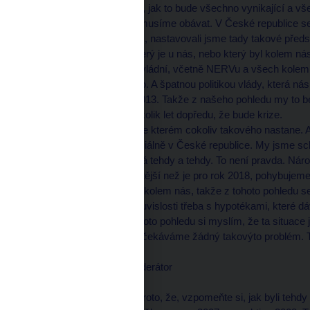
ekonomů hovořila o tom, jak to bude všechno vynikající a 
problém a ničeho se nemusíme obávat. V České republice se h
bouři, která je kolem nás, nastavovali jsme tady takové pře
nerespektovali vývoj, který je u nás, nebo který byl kolem nás
tomto případě zejména vládní, včetně NERVu a všech kolem, 
že jsme propadli hluboko. A špatnou politikou vlády, která násl
roce 2012, respektive 2013. Takže z našeho pohledu my to b
netrefili, už teď volají několik let dopředu, že bude krize.
Rok 2019 není rokem, ve kterém cokoliv takového nastane. A 
takovéto tendence, speciálně v České republice. My jsme schopn
že to tady přijde a možná tehdy a tehdy. To není pravda. Národ
znamená ještě dynamičtější než je pro rok 2018, pohybujeme
dvojnásobek toho světa kolem nás, takže z tohoto pohledu 
banky, které konají v souvislosti třeba s hypotékami, které dáv
případ nedostatku. Z tohoto pohledu si myslím, že ta situace 
našeho pohledu my neočekáváme žádný takovýto problém. T
Václav MORAVEC, moderátor
--------------------
Bavíme se o té situaci proto, že, vzpomeňte si, jak byli tehd