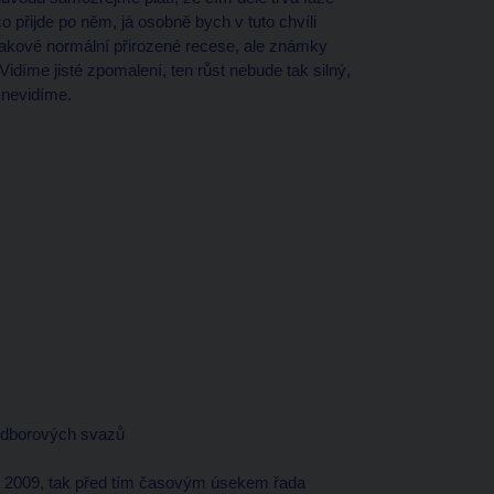
 přijde po něm, já osobně bych v tuto chvíli
 takové normální přirozené recese, ale známky
díme jisté zpomalení, ten růst nebude tak silný,
m nevidíme.
dborových svazů
rok 2009, tak před tím časovým úsekem řada