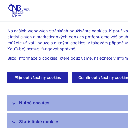
ABO-K
Na našich webových stránkách používáme cookies. K používán
statistických a marketingových cookies potřebujeme váš sou
O ČNB
Měnová
Finanční
můžete užívat i pouze s nutnými cookies; v takovém případě vš
YouTube) nemusí fungovat správně.
politika
stabilita
Bližší informace o cookies, které používáme, naleznete v
Infor
Úvod
Veřejnost
Servis pro média
Aut
Přijmout všechny cookies
Odmítnout všechny cookie
Servis pro média
Nutné cookies
Tiskové zprávy
Autorské články, rozhovory
Statistické cookies
Vystoupení a rozhovory guvernéra