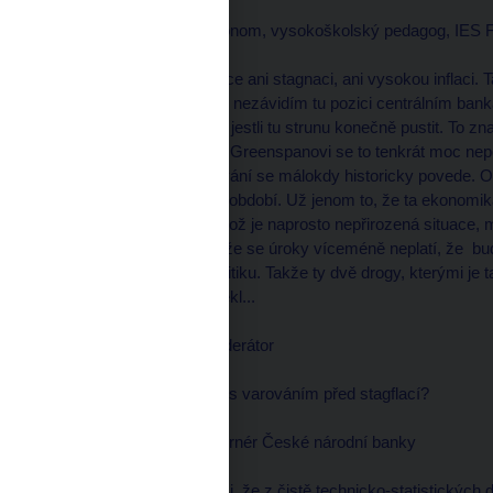
Tomáš SEDLÁČEK, ekonom, vysokoškolský pedagog, IES
--------------------
Zatím nevidíme v Americe ani stagnaci, ani vysokou inflaci. Ta 
které teď předpokládám, nezávidím tu pozici centrálním banká
napínat tu strunu a nebo jestli tu strunu konečně pustit. T
úrokové sazby? Alanovi Greenspanovi se to tenkrát moc nepov
pravda je, že to vyvažování se málokdy historicky povede. O
ve velice nebezpečném období. Už jenom to, že ta ekonomika
nulové úrokové sazby, což je naprosto nepřirozená situace, 
vlastně vyrůstali v tom, že se úroky víceméně neplatí, že bu
rozdavačnou fiskální politiku. Takže ty dvě drogy, kterými j
mírné závislosti, bych řekl...
Václav MORAVEC, moderátor
--------------------
A přehání to Greenspan s varováním před stagflací?
Marek MORA, viceguvernér České národní banky
--------------------
No zaprvé bych chtěl říci, že z čistě technicko-statistických