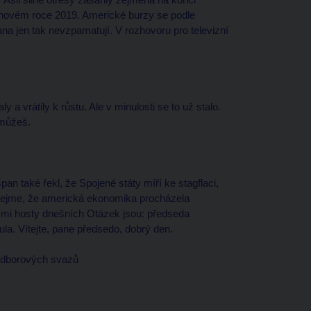
 novém roce 2019. Americké burzy se podle
a jen tak nevzpamatují. V rozhovoru pro televizní
y a vrátily k růstu. Ale v minulosti se to už stalo.
 můžeš.
n také řekl, že Spojené státy míří ke stagflaci,
dejme, že americká ekonomika procházela
šími hosty dnešních Otázek jsou: předseda
. Vítejte, pane předsedo, dobrý den.
dborových svazů