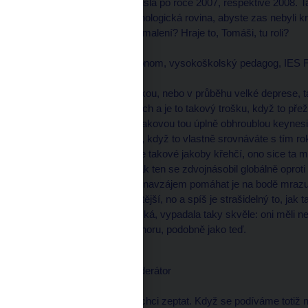
tu zásadní krizi, která přišla po roce 2007, respektive 2008. 
ekonomii hraje i ta psychologická rovina, abyste zas nebyli k
mluví o stagflaci a o zpomalení? Hraje to, Tomáši, tu roli?
Tomáš SEDLÁČEK, ekonom, vysokoškolský pedagog, IES
--------------------
No hraje. Ještě před velkou, nebo v průběhu velké deprese, ta
vlastně všechno v hlavách a je to takový trošku, když to přež
opravdu začalo poprvé takovou tou úplně obhroublou keynesiá
stavby. Česká republika, když to vlastně srovnáváte s tím r
naopak pocit, že to teď je takové jakoby křehčí, ono sice ta
úroveň státního dluhu, tak ten se zdvojnásobil globálně oprot
tam není. A vůle států si navzájem pomáhat je na bodě mrazu.
uvnitř Evropy kamarádštější, no a spíš je strašidelný to, jak t
ta čísla, zejména americká, vypadala taky skvěle: oni měli n
růst, akciové trhy šly nahoru, podobně jako teď.
Václav MORAVEC, moderátor
--------------------
To je to, na co se právě chci zeptat. Když se podíváme toti