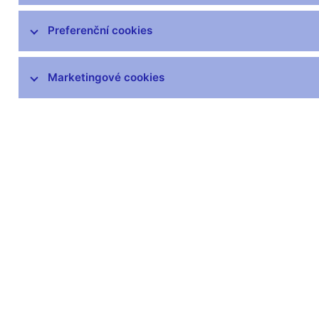
čnBlog
ČNBvlog
Preferenční cookies
ČNBpodcast
Fotogalerie
Marketingové cookies
Komentáře ČNB ke zveřejněným
statistickým údajům o inflaci a HDP
Audio, video
Prezentace pro novináře
Vystoupení, konference, semináře
Mediální karanténa
Harmonogramy a další informace
Kontakty