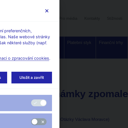
Uživatelská sekce
Stalo se
Pro média
Kontakty
Stížnosti
í preferenčních,
hlas. Naše webové stránky
Dohled a
Bankovky a
Platební styk
Finanční trhy
ak některé služby (např.
regulace
mince
maci o zpracování cookies
.
orské články, rozhovory
s
Uložit a zavřít
6. 1. 2019
Mora Marek
Vidíme známky zpomalen
recesi
(ČT 24 6. 1. 2019, pořad Otázky Václava Moravce)