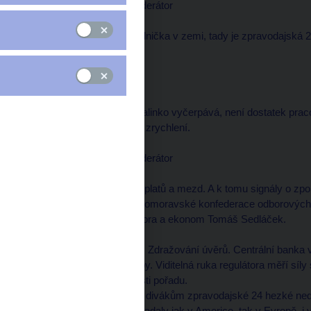
Václav MORAVEC, moderátor
--------------------
Tady je zpravodajská jednička v zemi, tady je zpravodajská
začne mluvit?
úvodní slovo
--------------------
Česká ekonomika se malinko vyčerpává, není dostatek praco
nějakému výraznějšímu zrychlení.
Václav MORAVEC, moderátor
--------------------
Hladový trh práce. Růst platů a mezd. A k tomu signály o z
diskuse: předseda Českomoravské konfederace odborových 
národní banky Marek Mora a ekonom Tomáš Sedláček.
Nedosažitelné hypotéky. Zdražování úvěrů. Centrální banka
zvyšovala úrokové sazby. Viditelná ruka regulátora měří síly
Také o tom ve druhé části pořadu.
Ještě jednou vám všem divákům zpravodajské 24 hezké neděln
Americké akciové trhy padaly jak v Americe, tak v Evropě, i 