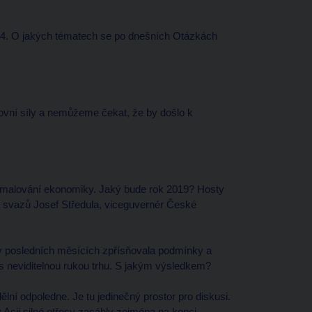
 24. O jakých tématech se po dnešních Otázkách
vní síly a nemůžeme čekat, že by došlo k
pomalování ekonomiky. Jaký bude rok 2019? Hosty
svazů Josef Středula, viceguvernér České
 v posledních měsících zpřísňovala podmínky a
 s neviditelnou rukou trhu. S jakým výsledkem?
í odpoledne. Je tu jedinečný prostor pro diskusi.
v Asii silné otřesy zasáhly zejména na konci