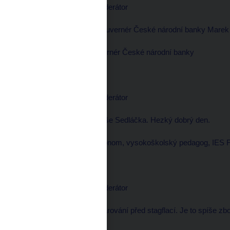
Václav MORAVEC, moderátor
--------------------
Mé pozvání přijal i viceguvernér České národní banky Marek 
Marek MORA, viceguvernér České národní banky
--------------------
Hezké odpoledne.
Václav MORAVEC, moderátor
--------------------
A vítám ekonoma Tomáše Sedláčka. Hezký dobrý den.
Tomáš SEDLÁČEK, ekonom, vysokoškolský pedagog, IES
--------------------
Dobrý den.
Václav MORAVEC, moderátor
--------------------
Tomáši, začnu u vás. Varování před stagflací. Je to spíše z
varování podepsal?