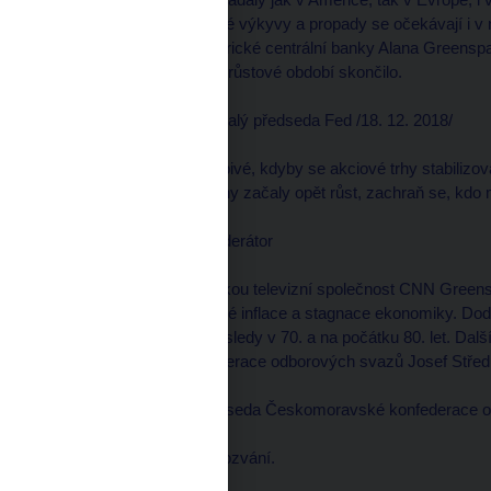
loňského roku. A výrazné výkyvy a propady se očekávají i v
bývalého předsedy americké centrální banky Alana Greenspan
stanici CNN varoval, že růstové období skončilo.
Alan GREENSPAN, bývalý předseda Fed /18. 12. 2018/
--------------------
Bylo by to velmi překvapivé, kdyby se akciové trhy stabilizoval
Ale pokud by akciové trhy začaly opět růst, zachraň se, kdo
Václav MORAVEC, moderátor
--------------------
V rozhovoru pro americkou televizní společnost CNN Greenspa
což je kombinace vysoké inflace a stagnace ekonomiky. Do
obdobím stagflace naposledy v 70. a na počátku 80. let. Dal
Českomoravské konfederace odborových svazů Josef Středula
Josef STŘEDULA, předseda Českomoravské konfederace o
--------------------
Dobrý den. Děkuju za pozvání.