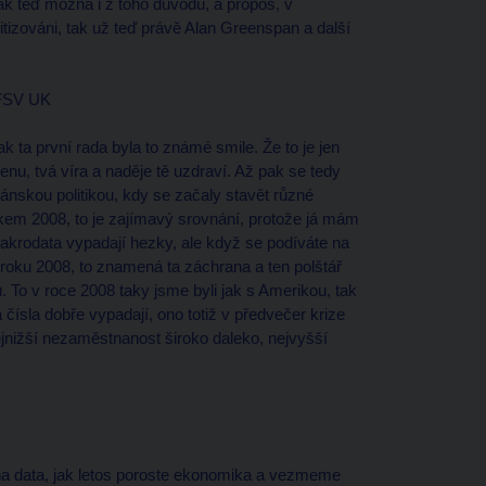
Tak teď možná i z toho důvodu, a propos, v
ritizováni, tak už teď právě Alan Greenspan a další
 FSV UK
k ta první rada byla to známé smile. Že to je jen
enu, tvá víra a naděje tě uzdraví. Až pak se tedy
nskou politikou, kdy se začaly stavět různé
okem 2008, to je zajímavý srovnání, protože já mám
 makrodata vypadají hezky, ale když se podíváte na
i roku 2008, to znamená ta záchrana a ten polštář
 To v roce 2008 taky jsme byli jak s Amerikou, tak
a čísla dobře vypadají, ono totiž v předvečer krize
ejnižší nezaměstnanost široko daleko, nejvyšší
ž na data, jak letos poroste ekonomika a vezmeme