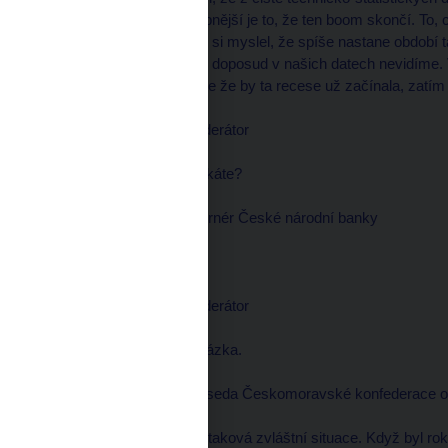
boomu, tím pravděpodobnější je to, že ten boom skončí. To, co
nenazýval krizí. Já bych si myslel, že spíše nastane období
příchodu této recese my doposud v našich datech nevidíme. Vi
jako býval v minulosti, ale že by ta recese už začínala, zatí
Václav MORAVEC, moderátor
--------------------
V roce 2019 ji tedy nečekáte?
Marek MORA, viceguvernér České národní banky
--------------------
Ne, my ji nečekáme.
Václav MORAVEC, moderátor
--------------------
Josef Středula, stejná otázka.
Josef STŘEDULA, předseda Českomoravské konfederace o
--------------------
Já si myslím, že tady je taková zvláštní situace. Když byl 