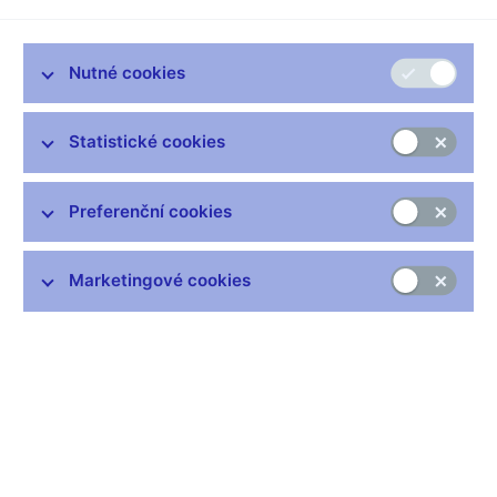
Karolína DUBOVÁ, moderátorka
--------------------
Nutné cookies
Akcionáři Agrobanky Praha dnes na valné hromadě posvětili
postup představenstva a likvidátora společnosti. Znamená to,
že kvůli předluženosti mohou nebo spíš podle zákona musí
Statistické cookies
požádat o vyhlášení konkurzu. Do konkurzní podstaty by pak
nuceným správcem měl být zahrnut i majetek GE Money Bank.
Preferenční cookies
Eskaluje tak problém, který začal před deseti lety. Všechny
problémy začaly v roce 1996, kdy byla na Agrobanku ovládanou
Motoinvestem uvalena nucená správa. Česká národní banka za
Marketingové cookies
guvernéra Tošovského pak v roce 1998 prodala zdravou část
koncernu GE za tři sta osmdesát milionů korun a navíc Česká
národní banka vložila do nově vzniklého bankovního domu
dvacet miliard korun. Nezdravá část Agrobanky pak zůstala
zjednodušeně řečeno akcionářům. Kupní smlouvu o prodeji
zdravé části amerického koncernu GE pak ale žalobou napadli
právě poškození akcionáři, proto do dnešního dne nebyl prodej
zdravé části banky zapsán do obchodního rejstříku. Krátce před
dnešním jednáním akcionářů jim poslal dopis viceguvernér