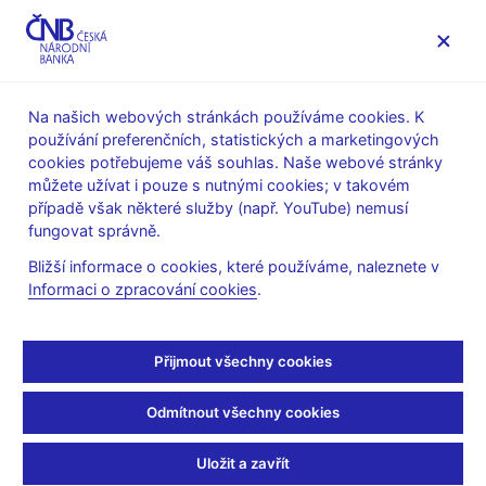
MENU
Na našich webových stránkách používáme cookies. K
používání preferenčních, statistických a marketingových
Úvod
Veřejnost
Servis pro média
cookies potřebujeme váš souhlas. Naše webové stránky
Autorské články, rozhovory
můžete užívat i pouze s nutnými cookies; v takovém
případě však některé služby (např. YouTube) nemusí
30. 3. 2007
Singer Miroslav
fungovat správně.
Valná hromada
Bližší informace o cookies, které používáme, naleznete v
Informaci o zpracování cookies
.
Agrobanky se vyslovila
pro konkurz
Přijmout všechny cookies
(ČRo - Rádio Česko 30.3.2007, rubrika: 14:08 Rozhovor na
Odmítnout všechny cookies
aktuální téma)
Uložit a zavřít