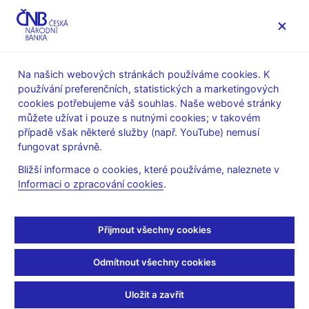
MENU
Na našich webových stránkách používáme cookies. K
používání preferenčních, statistických a marketingových
Úvod
Veřejnost
Servis pro média
cookies potřebujeme váš souhlas. Naše webové stránky
Autorské články, rozhovory
můžete užívat i pouze s nutnými cookies; v takovém
případě však některé služby (např. YouTube) nemusí
2. 4. 2007
fungovat správně.
Udělej něco pro Prahu.
Bližší informace o cookies, které používáme, naleznete v
Informaci o zpracování cookies
.
Podpoř… Paříž!
Luděk Niedermayer
(Mladá fronta DNES 2.4.2007 strana 3,
Přijmout všechny cookies
rubrika: Ekonomika)
Odmítnout všechny cookies
Jak to vidím já
Uložit a zavřít