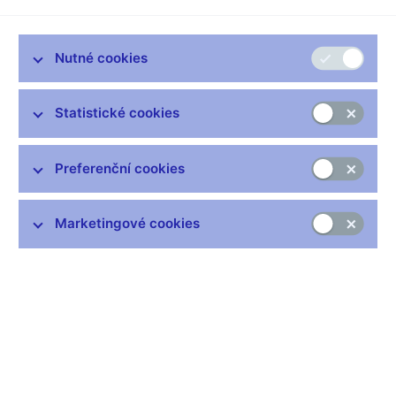
Proti
První zprávy o olympiádě v Praze jsem považoval za recesi.
Nutné cookies
Od té doby se situace změnila. Do projektu bylo a zřejmě i bude
investováno nemálo peněz i práce. Proto by diskuse o tomto
záměru měla stát na srozumitelných a věrohodných
Statistické cookies
argumentech.
Neumím dokázat, že není možné teoreticky uspořádat "chytré'
Preferenční cookies
a "levné' hry. Tedy takové, které by generovaly přijatelný
ekonomický výsledek. Pochybuji však, že česká státní
mašinerie umí realizovat takovéto projekty.
Marketingové cookies
Navíc mám velké pochyby o tom, zda stovky miliard
vynaložené během mnoha let i na "chytré' hry představují nyní
tu nejlepší investici prostředků daňových poplatníků. A to nejen
proto, že hospodaření státu nyní stojí na nemalých deficitech,
které budeme jen s obtížemi snižovat.
Obhajovat první argument v tisku, který obden píše o podezření
z korupce či neúměrně drahých státních nákupech, není