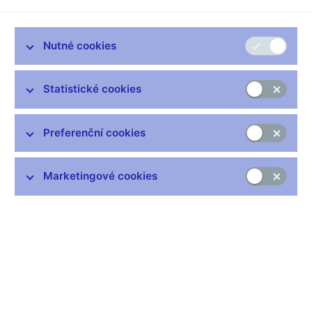
Grafy mířící hrozivě dolů střídají černé prognózy vývoje
ekonomiky. Již desítky let existující index týdeníku The
Economist, který ukazuje vazbu zpomalení růstu ekonomik a
Nutné cookies
frekvence slůvka „recese“ v tisku, určitě stoupá do závratných
výšek.
Statistické cookies
Tváří v tvář těmto informacím není snadné si zachovat
nezbytný odstup. Už také proto, že nikdo z nás neví, jak věci
nakonec skončí. Ovšem neškodí se podívat jen pár týdnů zpět,
Preferenční cookies
kdy akciové trhy nepadaly, trader jedné francouzské banky v
klidu navyšoval své „sázky“ na vývoj burz, avšak mraky nad
Marketingové cookies
světovou ekonomikou již vidět byly.
Pohled do již citovaného The Economist, který pravidelně uvádí
informace o vývoji více než 50 indexů popisujících akciové trhy
desítek zemí celého světa, ukazuje, že rok 2007 byl pro
investory výjimečně úspěšný. Téměř polovina trhu rostla o více
než 10 procent v domácí měně, přičemž dolarové výnosy
dosahovaly díky slábnoucímu kurzu obvykle vyšších hodnot.
Vývoj minulých týdnů, kdy ze sledovaných trhů všechny