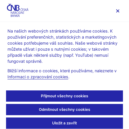
MENU
Na našich webových stránkách používáme cookies. K
používání preferenčních, statistických a marketingových
Úvod
Veřejnost
Servis pro média
cookies potřebujeme váš souhlas. Naše webové stránky
Autorské články, rozhovory
můžete užívat i pouze s nutnými cookies; v takovém
případě však některé služby (např. YouTube) nemusí
4. 2. 2008
fungovat správně.
Týden před TÍM
Bližší informace o cookies, které používáme, naleznete v
Informaci o zpracování cookies
.
Luděk Niedermayer
(Respekt 4.2.2008 strana 14, rubrika: Na
pozvání)
Přijmout všechny cookies
Současný vývoj na trzích není šokující. Vysoké růsty
jakýchkoliv aktiv, ať již jde o akcie, obrazy či nemovitosti,
Odmítnout všechny cookies
zvyšují pravděpodobnost poklesu.
Snad jen finále soutěže o pobyt na Hradě konkuruje na titulních
Uložit a zavřít
stránkách novin informacím o problémech na finančních trzích.