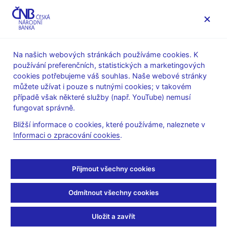
MENU
Na našich webových stránkách používáme cookies. K
používání preferenčních, statistických a marketingových
Úvod
Veřejnost
Servis pro média
cookies potřebujeme váš souhlas. Naše webové stránky
Autorské články, rozhovory
můžete užívat i pouze s nutnými cookies; v takovém
případě však některé služby (např. YouTube) nemusí
21. 11. 2013
Hampl Mojmír
fungovat správně.
Taky jsme mohli házet
Bližší informace o cookies, které používáme, naleznete v
Informaci o zpracování cookies
.
peníze z vrtulníku
Robert Břešťan
(Ekonom 21.11.2013 strana 47, rubrika Téma)
Přijmout všechny cookies
Taky jsme mohli házet peníze z vrtulníku, říká k probíhajícím
Odmítnout všechny cookies
opatřením České národní banky proti hrozbě deflace
viceguvernér Mojmír Hampl
Uložit a zavřít
Definice dlouhodobě dobré měnové politiky je, že se o ní v