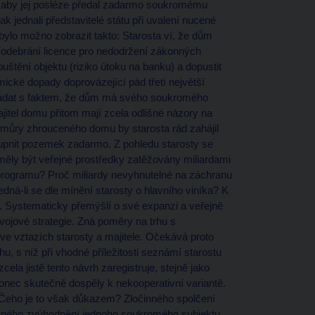
t, aby jej posléze předal zadarmo soukromému
k jednali představitelé státu při uvalení nucené
ylo možno zobrazit takto: Starosta ví, že dům
í (odebrání licence pro nedodržení zákonných
štění objektu (riziko útoku na banku) a dopustit
ické dopady doprovázející pád třetí největší
ořádat s faktem, že dům má svého soukromého
ajitel domu přitom mají zcela odlišné názory na
 můry zhrouceného domu by starosta rád zahájil
ístupnit pozemek zadarmo. Z pohledu starosty se
 měly být veřejné prostředky zatěžovány miliardami
 programu? Proč miliardy nevyhnutelné na záchranu
dná-li se dle mínění starosty o hlavního viníka? K
). Systematicky přemýšlí o své expanzi a veřejně
zvojové strategie. Zná poměry na trhu s
 ve vztazích starosty a majitele. Očekává proto
u, s níž při vhodné příležitosti seznámí starostu
la jistě tento návrh zaregistruje, stejně jako
akonec skutečně dospěly k nekooperativní variantě.
Čeho je to však důkazem? Zločinného spolčení
aného zvýhodnění jednoho soukromého subjektu