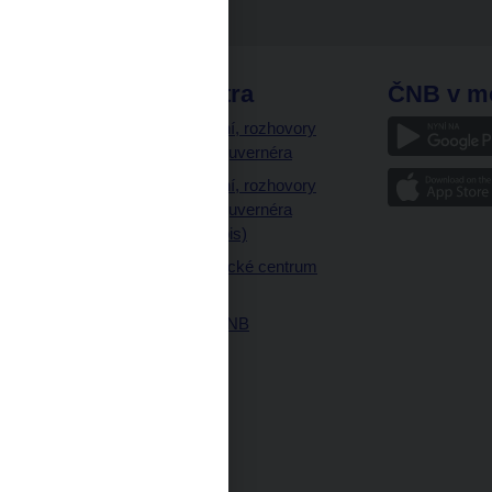
odkazy
ČNB extra
ČNB v m
a
Vystoupení, rozhovory
a články guvernéra
ázky
Vystoupení, rozhovory
ajetku
a články guvernéra
ných prostor
(úplný výpis)
Návštěvnické centrum
ČNB
Historie ČNB