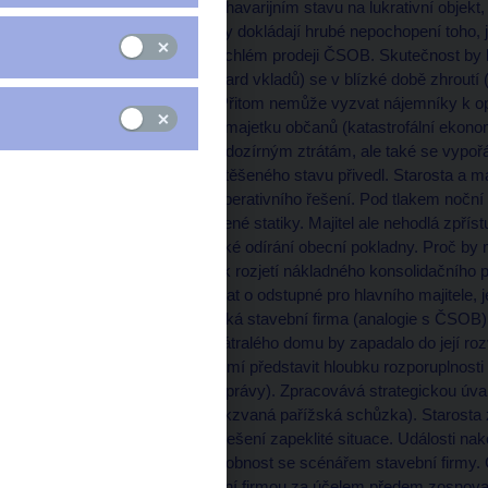
města renovoval dům v havarijním stavu na lukrativní objek
subjektu. Takové paralely dokládají hrubé nepochopení toho, ja
správy na IPB a jejím rychlém prodeji ČSOB. Skutečnost by b
plný nájemníků (220 miliard vkladů) se v blízké době zhrout
požadavků na kapitál). Přitom nemůže vyzvat nájemníky k opu
větší škody na zdraví a majetku občanů (katastrofální ekonom
banky). Musí předejít nedozírným ztrátám, ale také se vyp
majitele, který jej do neutěšeného stavu přivedl. Starosta a m
podobu takzvaného kooperativního řešení. Pod tlakem noční
práce na zajištění narušené statiky. Majitel ale nehodlá zpř
celá věc jeví jako neetické odírání obecní pokladny. Proč by
na odkup jakýchsi práv k rozjetí nákladného konsolidačního
nájemníků dále navyšovat o odstupné pro hlavního majitele, je
partii přistupuje dynamická stavební firma (analogie s ČSOB
deklaruje, že nabytí zchátralého domu by zapadalo do její ro
nemovitostmi, takže si umí představit hloubku rozporuplnosti
kolizi (varianta nucené správy). Zpracovává strategickou úvah
(mediálně nafouknutá takzvaná pařížská schůzka). Starosta zce
registruje i jiné scénáře řešení zapeklité situace. Události n
Pravdou je nápadná podobnost se scénářem stavební firmy. 
mezi starostou a stavební firmou za účelem předem zosnov