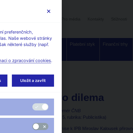
Uživatelská sekce
Stalo se
Pro média
Kontakty
Stížnosti
í preferenčních,
hlas. Naše webové stránky
Dohled a
Bankovky a
Platební styk
Finanční trhy
ak některé služby (např.
regulace
mince
maci o zpracování cookies
.
orské články, rozhovory
s
Uložit a zavřít
12. 7. 2001
Starostovo dilema
Oldřich Dědek, viceguvernér ČNB
(Právo 12.7.2001 strana 5, rubrika: Publicistika)
Předseda sněmovní komise k IPB Miroslav Kalousek přirovnal 