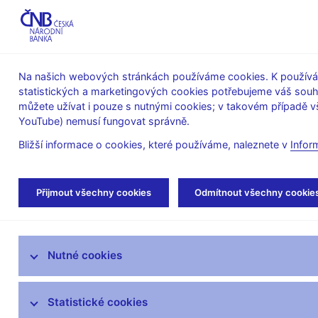
ABO-K
Na našich webových stránkách používáme cookies. K používán
statistických a marketingových cookies potřebujeme váš sou
O ČNB
Měnová
Finanční
můžete užívat i pouze s nutnými cookies; v takovém případě vš
YouTube) nemusí fungovat správně.
politika
stabilita
Bližší informace o cookies, které používáme, naleznete v
Infor
Úvod
Veřejnost
Servis pro média
Aut
Přijmout všechny cookies
Odmítnout všechny cookie
Servis pro média
Nutné cookies
Tiskové zprávy
Autorské články, rozhovory
Statistické cookies
Vystoupení a rozhovory guvernéra