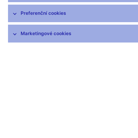
čnBlog
ČNBvlog
Preferenční cookies
ČNBpodcast
Fotogalerie
Marketingové cookies
Komentáře ČNB ke zveřejněným
statistickým údajům o inflaci a HDP
Audio, video
Prezentace pro novináře
Vystoupení, konference, semináře
Mediální karanténa
Harmonogramy a další informace
Kontakty