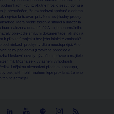
v podmínkách, kdy již akutně hrozilo sesutí domu a
a je přesvědčen, že rozhodoval správně a ochránil
ak nejvíce kritizován právě za nevýhodný prodej,
nsakce, která rychle zklidnila situaci a umožnila
mu bude nalezena dodatečně? A co je nenormálního
átralý objekt dle smluvní dokumentace, jak stojí a
ra k převzetí majetku bez jeho faktické znalosti)?
 o podmínkách prodeje tvrdší a neústupnější. Ano,
nevyhnutelný pád domu (uzavřené pobočky v
rozba bleskové odvety bývalého správce a majitele
ízením). Možná že k vyjasnění výhodnosti
edložili nějakou alternativní představu postupu,
a by pak jistě mohl mnohem lépe prokázat, že jeho
ten nejšetrnější.