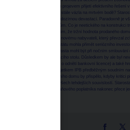
na úkor druhého? A nebo projevem přijetí efektivního řešení 
vyjednávání s majitelem stále vázla na mrtvém bodě? Starost
obecní pokladnu před nedozírnou devastací. Paradoxně je vš
odporující dobrým mravům. Co je neetického na konstrukci tra
zahájit sanační práce s tím, že tržní hodnota prodaného do
na přiznání kompenzací novému nabyvateli, který převzal zch
leží (jedině plná záruka státu mohla přimět seriózního investo
Jistě lze namítat, že starosta mohl být při nočním smlouvání
jistě mohl odejít od jednacího stolu. Důsledkem by ale byl 
důsledku zahájení řízení o odnětí bankovní licence) a také h
(blokace nakládání s majetkem IPB předběžným soudním nař
prodeje padlého bankovního domu by přispělo, kdyby kritici př
průchodnou v kontextu všech tehdejších souvislostí. Starost
postup byl vůči kapse daňového poplatníka nakonec přece jen 
tter