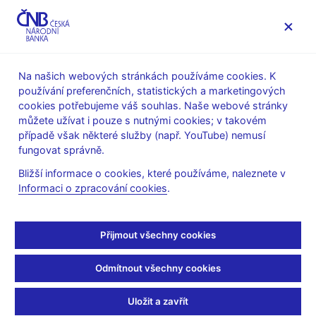
MENU
Na našich webových stránkách používáme cookies. K
používání preferenčních, statistických a marketingových
Úvod
Veřejnost
Servis pro média
cookies potřebujeme váš souhlas. Naše webové stránky
Autorské články, rozhovory
můžete užívat i pouze s nutnými cookies; v takovém
případě však některé služby (např. YouTube) nemusí
20. 6. 2006
fungovat správně.
Stanovisko ČNB k
Bližší informace o cookies, které používáme, naleznete v
Informaci o zpracování cookies
.
odborné způsobilosti
podřízených
Přijmout všechny cookies
pojišťovacích
Odmítnout všechny cookies
zprostředkovatelů
Uložit a zavřít