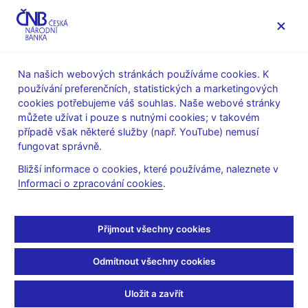
MENU
Na našich webových stránkách používáme cookies. K
používání preferenčních, statistických a marketingových
Úvod
Veřejnost
Servis pro média
cookies potřebujeme váš souhlas. Naše webové stránky
Autorské články, rozhovory
můžete užívat i pouze s nutnými cookies; v takovém
případě však některé služby (např. YouTube) nemusí
29. 11. 2013
Singer Miroslav
fungovat správně.
Snižování cen není nic
Bližší informace o cookies, které používáme, naleznete v
Informaci o zpracování cookies
.
příjemného pro
ekonomiku
Přijmout všechny cookies
(ČRo Plus 29.11.2013 17:10 , pořad Den podle…, téma Česká
Odmítnout všechny cookies
národní banka - osoby)
Uložit a zavřít
Petr ŠIMŮNEK, moderátor