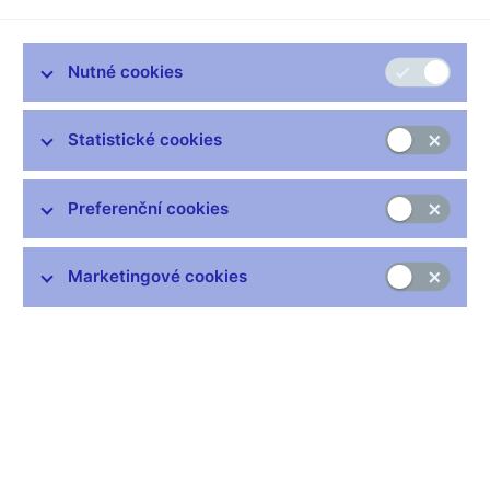
Praha - Slovinsko před dvěma dny vyměnilo po patnácti letech
tolary za euro. Zdá se, že tamní vlády bez větších problémů
Nutné cookies
snížily dluhy a splnily i další kritéria, aby mohly jako první
postkomunistická země na euro dosáhnout. Češi se stejnou
cestou zatím příliš nehrnou. "Stabilizace státních financí musí
Statistické cookies
být razantnější, nebo bude trvat déle,' říká v rozhovoru pro MF
DNES guvernér České národní banky Zdeněk Tůma s tím, že
až spolu s novou vládou musí rozhodnout o novém termínu k
Preferenční cookies
přijetí eura, anebo alespoň o tom, co pro to udělat.
Marketingové cookies
* Máme Slovincům závidět, že budou mít jako první euro?
Závidět bych neřekl, protože náš postup byl od začátku úplně
jiný. Pro země, jako je Slovinsko a pobaltské země, které měly
zavěšené měny na euro, je nejlepší strategií mít euro brzy.
Jejich výhoda také je, že na rozdíl od většiny kandidátských
zemí nejsou tak daleko od ekonomické vyspělosti Evropy.
Oproti tomu my jsme od začátku nehlásili žádné ambiciózní