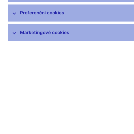
čnBlog
ČNBvlog
Preferenční cookies
ČNBpodcast
Fotogalerie
Marketingové cookies
Komentáře ČNB ke zveřejněným
statistickým údajům o inflaci a HDP
Audio, video
Prezentace pro novináře
Vystoupení, konference, semináře
Mediální karanténa
Harmonogramy a další informace
Kontakty