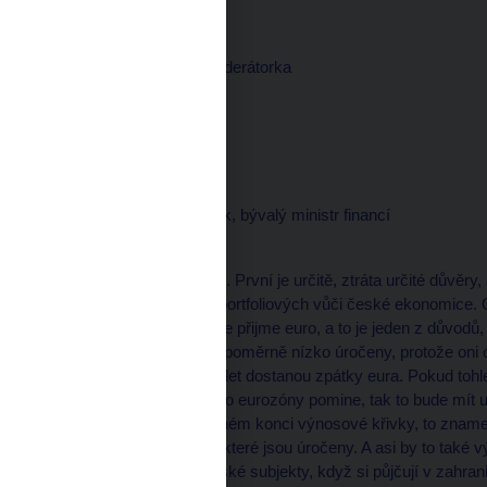
Martina MAŠKOVÁ, moderátorka
--------------------
Důvod?
Pavel MERTLÍK, analytik, bývalý ministr financí
--------------------
Důvod je, těch je několik. První je určitě, ztráta určité důvěry,
zahraničních investorů portfoliových vůči české ekonomice. O
republika poměrně rychle přijme euro, a to je jeden z důvodů, 
českých dluhopisů jsou poměrně nízko úročeny, protože oni o
ale třeba za sedm, osm let dostanou zpátky eura. Pokud tohl
vstup České republiky do eurozóny pomine, tak to bude mít 
na tom takzvaném dlouhém konci výnosové křivky, to zname
finančních instrumentů, které jsou úročeny. A asi by to také 
přirážku, kterou platí české subjekty, když si půjčují v zahrani