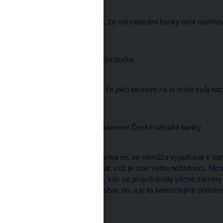
--------------------
Tak my tady, přiznám se, že rolí centrální banky není navrho
Martina MAŠKOVÁ, moderátorka
--------------------
Jistě, ale předpokládám, že jako ekonom na to máte svůj náz
Miroslav SINGER, viceguvernér České národní banky
--------------------
Ano, ale jako centrální banka se, se nemůžu vyjadřovat k tom
vláda říkala, co mám dělat, což je stav velmi nežádoucí. Ni
přítomen zasedání vlády, kde se projednávaly věcné záměry re
financí a ostatní ministerstva, no, a je to samozřejmě prim
výdajích.