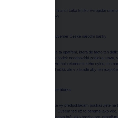
--------------------
Vláda, respektive ministr financí čeká kritiku Evropské unie p
problém ho považujete vy?
Miroslav SINGER, viceguvernér České národní banky
--------------------
Tak my jsme samozřejmě ta opatření, která de facto ten deficit
Domníváme se, že ten schodek neodpovídá zdaleka stavu, v
nachází spíše někde na vrcholu ekonomického cyklu, to znam
nejenom ten schodek byl nižší, ale v zásadě aby ten rozpoče
Martina MAŠKOVÁ, moderátorka
--------------------
Ano, jenom připomenu, že vy předpokládám poukazujete na to
schvalovali před volbami. Ovšem teď už to bereme jako věc, k
se ten posun na čtyři procenta brát jako hrozba pro, prostě