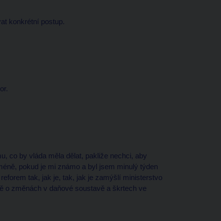
vat konkrétní postup.
or.
u, co by vláda měla dělat, pakliže nechci, aby
cméně, pokud je mi známo a byl jsem minulý týden
forem tak, jak je, tak, jak je zamýšlí ministerstvo
árně o změnách v daňové soustavě a škrtech ve