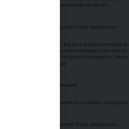
odkud jsou finance třeba do škol nebo do regionů?
Miroslav SINGER, viceguvernér České národní banky
--------------------
Tak primárně v okamžiku, kdy by se ta situace nezlepšila, to
rozpočet vrátí na nějakou rozumnou trajektorii, tak se dá říct
problémy při standardních evropských procedurách. Jedním z
nemožnost čerpat z Evropy.
Martina MAŠKOVÁ, moderátorka
--------------------
A jaké, jakou možnost omezení těch sociálních výdajů byste
Miroslav SINGER, viceguvernér České národní banky