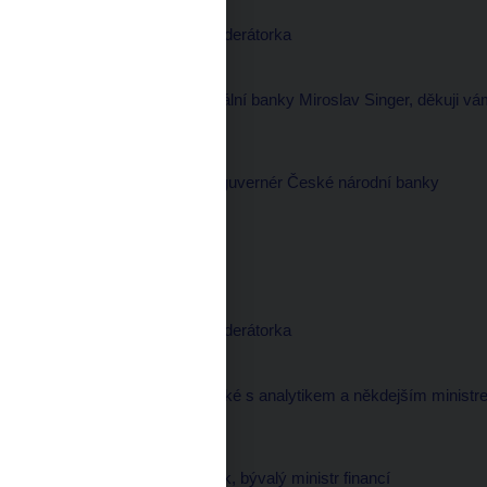
Martina MAŠKOVÁ, moderátorka
--------------------
Tolik viceguvernér centrální banky Miroslav Singer, děkuji v
Miroslav SINGER, viceguvernér České národní banky
--------------------
Na shledanou.
Martina MAŠKOVÁ, moderátorka
--------------------
A ve spojení jsem teď také s analytikem a někdejším minist
Pavel MERTLÍK, analytik, bývalý ministr financí