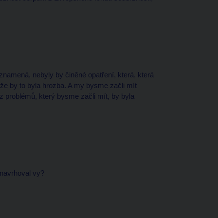
 znamená, nebyly by činěné opatření, která, která
, že by to byla hrozba. A my bysme začli mít
 problémů, který bysme začli mít, by byla
 navrhoval vy?