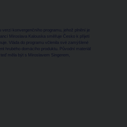
u verzi konvergenčního programu, jehož plnění je
inancí Miroslava Kalouska směřuje Česko k přijetí
je. Vláda do programu včlenila své zamýšlené
ocent hrubého domácího produktu. Původní materiál
ch teď měla být s Miroslavem Singerem,