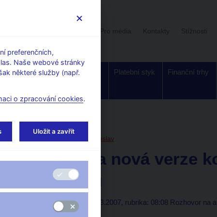
Uživatelská sekce
Stalo se
Pro média
Kontakty
Stížnosti
í preferenčních,
hlas. Naše webové stránky
Dohled a
Bankovky a
Platební styk
Finanční trhy
ak některé služby (např.
regulace
mince
maci o zpracování cookies
.
orské články, rozhovory
s
Uložit a zavřít
13. 3. 2007
Singer Miroslav
Schválena nová verze 
programu
(ČRo - Rádio Česko 13.3.2007, rubrika: 08:08 Rozhovor na a