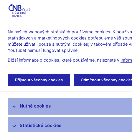
ABO-K
Na našich webových stránkách používáme cookies. K používán
statistických a marketingových cookies potřebujeme váš sou
O ČNB
Měnová
Finanční
můžete užívat i pouze s nutnými cookies; v takovém případě vš
YouTube) nemusí fungovat správně.
politika
stabilita
Bližší informace o cookies, které používáme, naleznete v
Infor
Úvod
Veřejnost
Servis pro média
Aut
Přijmout všechny cookies
Odmítnout všechny cookie
Servis pro média
Nutné cookies
Tiskové zprávy
Autorské články, rozhovory
Statistické cookies
Vystoupení a rozhovory guvernéra