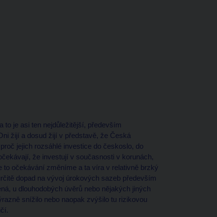
 a to je asi ten nejdůležitější, především
ni žijí a dosud žijí v představě, že Česká
proč jejich rozsáhlé investice do českoslo, do
čekávají, že investují v současnosti v korunách,
e to očekávání změníme a ta víra v relativně brzký
určitě dopad na vývoj úrokových sazeb především
ná, u dlouhodobých úvěrů nebo nějakých jiných
výrazně snížilo nebo naopak zvýšilo tu rizikovou
čí.