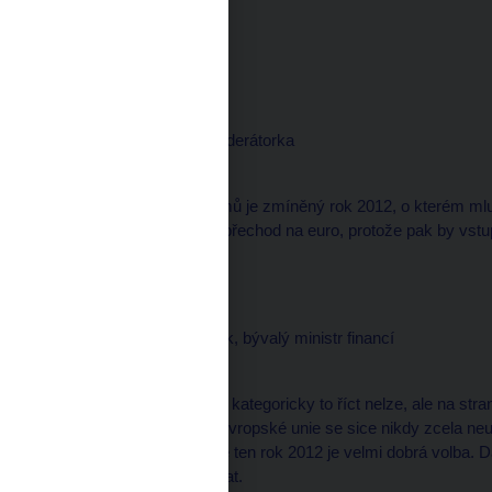
--------------------
Dobrý den.
Martina MAŠKOVÁ, moderátorka
--------------------
Podle některých ekonomů je zmíněný rok 2012, o kterém mluvi
možným termínem pro přechod na euro, protože pak by vstup 
názor?
Pavel MERTLÍK, analytik, bývalý ministr financí
--------------------
Tak já myslím, že takhle kategoricky to říct nelze, ale na st
možného vstupu do té Evropské unie se sice nikdy zcela neu
Já osobně si myslím, že ten rok 2012 je velmi dobrá volba.
republiku spíše zhoršovat.