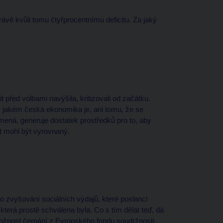
rávě kvůli tomu čtyřprocentnímu deficitu. Za jaký
 před volbami navýšila, kritizovali od začátku.
 jakém česká ekonomika je, ani tomu, že se
ená, generuje dostatek prostředků pro to, aby
t mohl být vyrovnaný.
 zvyšování sociálních výdajů, které poslanci
terá prostě schválena byla. Co s tím dělat teď, dá
 možnost čerpání z Evropského fondu soudržnosti,