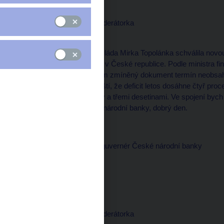
Martina MAŠKOVÁ, moderátorka
--------------------
Jak tedy víte ze zpráv, vláda Mirka Topolánka schválila novo
nezbytné pro přijetí eura v České republice. Podle ministra f
eura v roce 2012. Ovšem zmíněný dokument termín neobsahu
reformní kroky. A připouští, že deficit letos dosáhne čtyř pr
počítal se třemi procenty a třemi desetinami. Ve spojení by
viceguvernérem České národní banky, dobrý den.
Miroslav SINGER, viceguvernér České národní banky
--------------------
Dobré ráno.
Martina MAŠKOVÁ, moderátorka