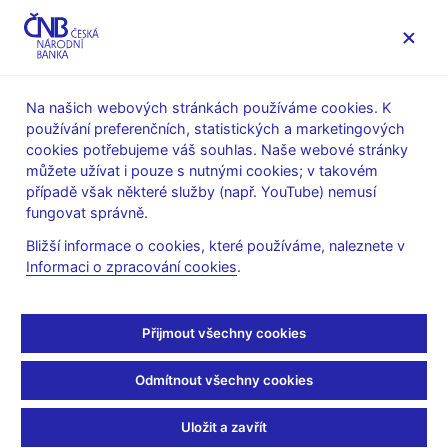
MENU
Na našich webových stránkách používáme cookies. K
používání preferenčních, statistických a marketingových
Úvod
Veřejnost
Servis pro média
cookies potřebujeme váš souhlas. Naše webové stránky
Autorské články, rozhovory
můžete užívat i pouze s nutnými cookies; v takovém
případě však některé služby (např. YouTube) nemusí
30. 1. 2007
Tůma Zdeněk
fungovat správně.
S guvernérem ČNB o
Bližší informace o cookies, které používáme, naleznete v
Informaci o zpracování cookies
.
přijetí eura
(ČRo - Rádio Česko 30.1.2007 strana 1, rubrika: 08:08
Přijmout všechny cookies
Rozhovor na aktuální téma)
Odmítnout všechny cookies
Martina MAŠKOVÁ, moderátorka
Uložit a zavřít
--------------------