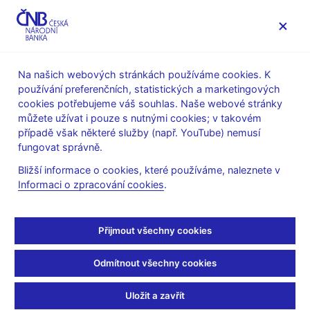
MENU
Na našich webových stránkách používáme cookies. K
používání preferenčních, statistických a marketingových
Úvod
Veřejnost
Servis pro média
cookies potřebujeme váš souhlas. Naše webové stránky
Autorské články, rozhovory
můžete užívat i pouze s nutnými cookies; v takovém
případě však některé služby (např. YouTube) nemusí
12. 9. 2003
Tůma Zdeněk
fungovat správně.
S guvernérem ČNB o
Bližší informace o cookies, které používáme, naleznete v
Informaci o zpracování cookies
.
nutnosti reformy
Rozhovor se Z. Tůmou, guvernérem ČNB
Přijmout všechny cookies
(ČRo 1 - Radiožurnál - 09:15 Ekonomický magazín, 12.9.2003)
Odmítnout všechny cookies
Hanka SHÁNĚLOVÁ, moderátorka
--------------------
Uložit a zavřít
Reforma veřejných financí. Slova, která můžete v poslední době