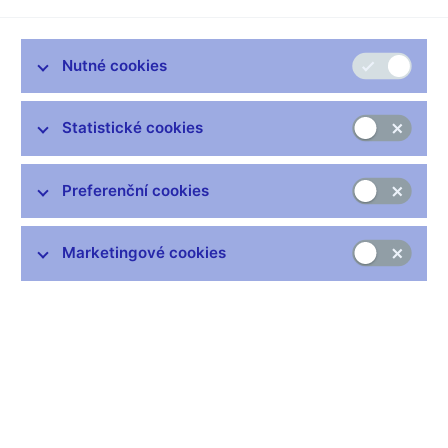
slyšet až příliš často. A stále více v čistě politické souvislosti.
Nutnost změny nám ale vývoj hospodářství připomíná stále
citlivěji. Když se povzneseme nad politické hašteření a
Nutné cookies
rozhlédneme se za hranice, zjistíme, že rozpočty netrápí jen
Českou republiku. Se stejným problémem se musí vypořádat
například náš západní soused. Volnost rozhodování německé
Statistické cookies
vlády je navíc omezena pravidly pro veřejné rozpočty, na
kterých se členské země při zavádění eura dohodly. K čemu
přesně takové podmínky jsou? I na to se Petra Steinerová ptala
Preferenční cookies
guvernéra České národní banky Zdeňka Tůmy.
Zdeněk TŮMA, guvernér České národní banky
Marketingové cookies
--------------------
Každou vládu můžete snáze kontrolovat, jestliže jsou jasná
pravidla pro její chování v určité oblasti. Jestliže bude pravidlo,
že má mít vyrovnaný rozpočet nebo strukturálně vyrovnaný
rozpočet očištěn o vlivy hospodářského cyklu, tak snadno
můžu kontrolovat, jestli to vláda plní, nebo ne. A pokud neplní,
tak musí vysvětlit ty důvody, proč.
Petra STEINEROVÁ, redaktorka