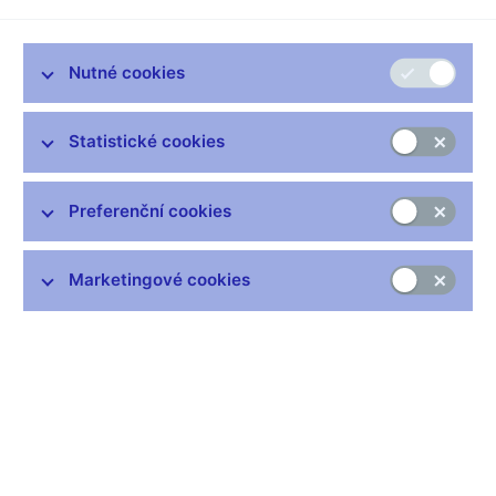
desetinu procenta. Hlavním tahounem byly spotřební výdaje a
tvorba hrubého kapitálu. Ve čtvrtém čtvrtletí ale už růst klesl pod
šest procent. Znamená to, že je česká ekonomika za svých
Nutné cookies
vrcholem? I na to se Šárka Fenyková ptala prezidenta Svazu
průmyslu a dopravy Jaroslava Míla.
Statistické cookies
Jaroslav MÍL, prezident Svazu průmyslu a dopravy
--------------------
Skutečně česká ekonomika se dostala na vrchol a teď se
Preferenční cookies
ukazuje, že se vlastně vyčerpal ten efekt vstoupení do
Evropské unie. Jinými slovy, nedojde-li skutečně k zásadním
Marketingové cookies
změnám v legislativě, to znamená zmenšení regulace, která
zatěžuje podnikatele, ale dá se říct, že v tomhle směru i občany,
nedojde-li k změně na pracovněprávním trhu a snížení
vedlejších nákladů práce, tak mám velké obavy, že nebudeme
schopni dlouhodobě tento růst udržet. A pokaď se nám podaří
udělat i velice dobré reformy, které by vláda mohla připravit,
doufejme, že je i prosadí, tak by Česká republika mohla mít i na
investičních programech v oblasti dopravní infrastruktury, v
oblasti skutečně inovací, které by mohly pomoct České