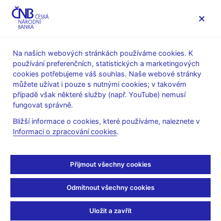
MENU
Na našich webových stránkách používáme cookies. K
používání preferenčních, statistických a marketingových
Úvod
Veřejnost
Servis pro média
cookies potřebujeme váš souhlas. Naše webové stránky
Autorské články, rozhovory
můžete užívat i pouze s nutnými cookies; v takovém
případě však některé služby (např. YouTube) nemusí
9. 3. 2007
fungovat správně.
Růst české ekonomiky
Bližší informace o cookies, které používáme, naleznete v
Informaci o zpracování cookies
.
(ČRo - Rádio Česko 9.3.2007, rubrika: 13:08 Rozhovor na
aktuální téma)
Přijmout všechny cookies
Ondřej ČERNÝ, moderátor
Odmítnout všechny cookies
--------------------
Česká ekonomika si zatím udržela rekordní růst. V loňském
Uložit a zavřít
roce vzrostla stejně jako předloni celkově o šest celých jednu