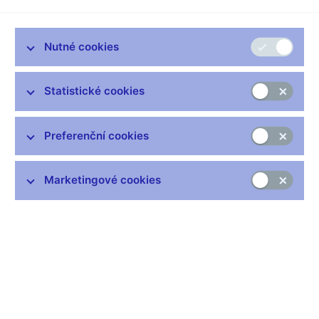
Vladimír Tomšík, viceguvernér ČNB, odpovídal na dotazy
týkající se nejen měnové politiky a české ekonomiky v online
rozhovoru na Patria.cz.
Nutné cookies
Otázka (Any Petio, 14:25) -
Zdravím, rád bych se Vás, jako odborníka v oblasti měnové
Statistické cookies
politiky, rád zeptal na Váš názor na postup amerického Fedu…
není jeho politika až příliš uvolněná? Investoval byste Vy osobně
Preferenční cookies
do dluhopisů americké vlády? Děkuji za upřímnou reakci
Odpověď (Vladimír Tomšík, 15:09) -
Marketingové cookies
Snažím se nekomentovat a respektovat práci mých kolegů, tj.
centrálních bankéřů v jiných zemích. Každá centrální banka
operuje v jiných podmínkách a předpokládám, že má o vývoji
ekonomiky, transmise vlastní měnové politiky a stability
vlastního finančního sektoru vždy lepší informace než má
pouze vnější pozorovatel. Nicméně předpokládám, že každý
centrální bankéř činí svá rozhodnutí v duchu platných a
dlouhodobě prověřených ekonomických teorií. Vážené kolegyně
a kolegové, již je po 15. hodině a protože tento rozhovor byl