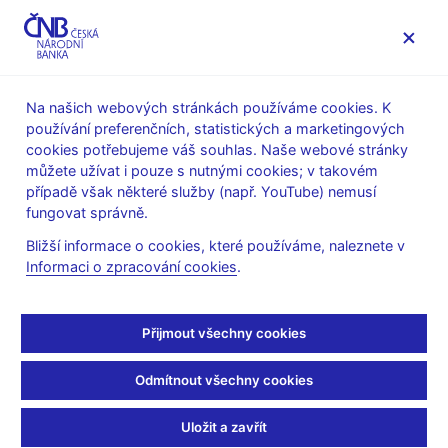
MENU
Na našich webových stránkách používáme cookies. K
používání preferenčních, statistických a marketingových
Úvod
Veřejnost
Servis pro média
cookies potřebujeme váš souhlas. Naše webové stránky
Autorské články, rozhovory
můžete užívat i pouze s nutnými cookies; v takovém
případě však některé služby (např. YouTube) nemusí
13. 4. 2011
Tomšík Vladimír
fungovat správně.
Rozhovor s
Bližší informace o cookies, které používáme, naleznete v
Informaci o zpracování cookies
.
viceguvernérem ČNB
Vladimírem Tomšíkem na
Přijmout všechny cookies
Patria.cz
Odmítnout všechny cookies
(13.4.2011)
Uložit a zavřít