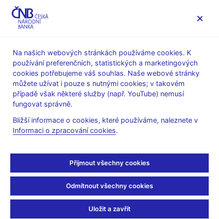
MENU
Na našich webových stránkách používáme cookies. K
používání preferenčních, statistických a marketingových
Úvod
Veřejnost
Servis pro média
cookies potřebujeme váš souhlas. Naše webové stránky
Autorské články, rozhovory
můžete užívat i pouze s nutnými cookies; v takovém
případě však některé služby (např. YouTube) nemusí
29. 12. 2008
Holman Robert
fungovat správně.
Rozhovor s R.
Bližší informace o cookies, které používáme, naleznete v
Informaci o zpracování cookies
.
Holmanem, vrchním
ředitelem a členem
Přijmout všechny cookies
bankovní rady ČNB
Odmítnout všechny cookies
(ČT 24 29.12.2008, rubrika: 20:04 Ekonomika)
Uložit a zavřít