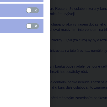
Dědek řekl v rozhovoru pro Reuters, že oslabení koruny konc
zhruba odpovídají ekonomickému vývoji.
Jeho vyjádření může být chápáno jako vyhlášení dočasného p
poté, co loni musela zasahovat masivními intervencemi na 
"Fluktuace koruny kolem hladiny 31,50 (za euro) by byla roz
"Pokud by se koruna stabilizovala na této úrovni..., nemělo 
prostředí," dodal.
Dědek ale řekl, že centrální banka bude nadále rozhodně če
koruny, které by mohlo ohrozit hospodářský růst.
Dal ale jasni najevo, že se centrální banka nebude snažit o
nelze očekávat aktivní snahu kurs dále oslabovat, to znamen
Dědek nechtěl sedm dní před měnovým zasedáním bankovní r
sazeb.