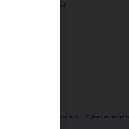
Historie ČNB
© ČNB 2026
Mapa stránek
Ochrana osobních úda