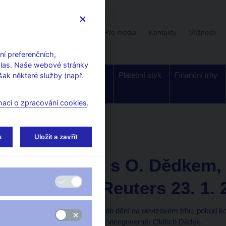
Uživatelská sekce
Stalo se
Pro média
Kontakty
Stížnosti
í preferenčních,
hlas. Naše webové stránky
Dohled a
Bankovky a
Platební styk
Finanční trhy
ak některé služby (např.
regulace
mince
maci o zpracování cookies
.
orské články, rozhovory
s
Uložit a zavřít
23. 1. 2003
Rozhovor s O. Dědkem,
ČNB pro Reuters 23. 1. 
ČNB nebude zasahovat do dění na devizovém trhu, pokud ko
za euro, uvedl ve čtvrtek viceguvernér Oldřich Dědek.