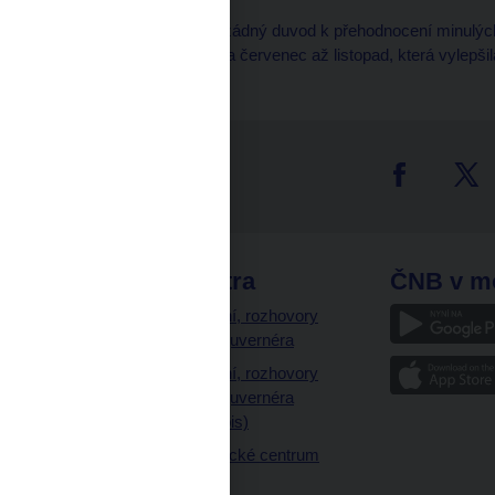
Uvedl pouze, že nevidí žádný duvod k přehodnocení minulých
zahraničního obchodu za červenec až listopad, která vylepš
tter
odkazy
ČNB extra
ČNB v m
a
Vystoupení, rozhovory
a články guvernéra
ázky
Vystoupení, rozhovory
ajetku
a články guvernéra
ných prostor
(úplný výpis)
Návštěvnické centrum
ČNB