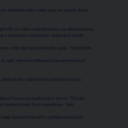
em loňského roku vrátilo kurs na úrovně, které
říměří ve válce centrální banky se silnou korunou
trhu a výrazným snižováním úrokových sazeb.
umná v této fázi ekonomického cyklu," řekl Dědek.
by to nijak velmi komplikovat makroekonomické
lit jakémukoliv nadměrnému posilování kursu
slabovat korunu ze současných úrovní. "Od nás
á zjednodušovat život exportérům," řekl.
ady konkrétni hovořit o výhledu úrokových