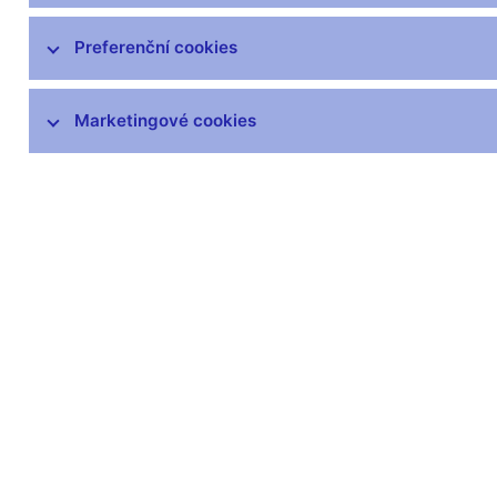
čnBlog
ČNBvlog
Preferenční cookies
ČNBpodcast
Fotogalerie
Marketingové cookies
Komentáře ČNB ke zveřejněným
statistickým údajům o inflaci a HDP
Audio, video
Prezentace pro novináře
Vystoupení, konference, semináře
Mediální karanténa
Harmonogramy a další informace
Kontakty