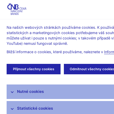
ABO-K
Na našich webových stránkách používáme cookies. K používán
statistických a marketingových cookies potřebujeme váš sou
O ČNB
Měnová
Finanční
můžete užívat i pouze s nutnými cookies; v takovém případě vš
YouTube) nemusí fungovat správně.
politika
stabilita
Bližší informace o cookies, které používáme, naleznete v
Infor
Úvod
Veřejnost
Servis pro média
Aut
Přijmout všechny cookies
Odmítnout všechny cookie
Servis pro média
Nutné cookies
Tiskové zprávy
Autorské články, rozhovory
Statistické cookies
Vystoupení a rozhovory guvernéra