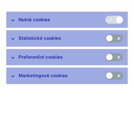
Krásno mají několik společných rysů a ukazují, že i sektor
zemědělné a živočišné výroby je zdrojem inspirace. Všechny ty
firmy jsou ziskové, nepotřebují nutně nové úvěry, ale hlavně
Nutné cookies
vědí, co dělají, byť nevědí, co se v budoucnosti stane.
Vysvětlím na příkladu: jakýsi hlas průmysl 4.0 říká, jak má vše
Statistické cookies
být co nejdříve robotizované. Je to původně marketing udělaný
firmami vyrábějícími robotická řešení pro veletrh v Hannoveru v
roce 2011. A dále nikdo, a to nejen ty české firmy, neví, co bude
Preferenční cookies
za deset a více let. Víme fakt jistě, že teď je ta správná doba se
zadlužit a nakoupit co nejrobotičtější řešení? Farmáři vědí, že
mohou robotizovat dojení krav, ale proč by měli vsadit na nějaký
Marketingové cookies
hurá styl a udělat to hned? Mlékárna má v hlavě modernizaci
fabriky, ale jde to dělat postupně. Rodina Pilčíkových, jež vede
Maso Krásno, má na jedné straně modernizovanou pásovou
výrobu včetně IT evidující snad každý špek, ale na straně druhé
stále potřebuje kvalitní řezníky s noži, kteří na těch pásech
postupně maso rozporcují. A na to, aby je nahradila roboty a
zaplatilo se to, by potřebovala násobně větší obrat.
Než jim něco radit seshora, nechme to na nich. A inspirujme se