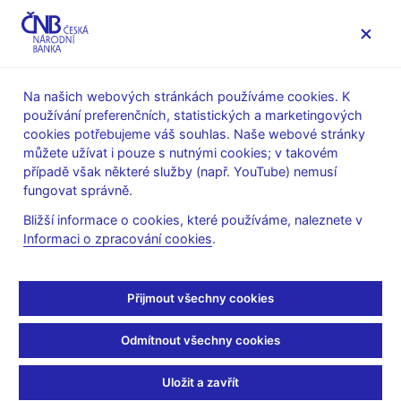
MENU
Na našich webových stránkách používáme cookies. K
používání preferenčních, statistických a marketingových
Úvod
Veřejnost
Servis pro média
cookies potřebujeme váš souhlas. Naše webové stránky
Autorské články, rozhovory
můžete užívat i pouze s nutnými cookies; v takovém
případě však některé služby (např. YouTube) nemusí
20. 5. 2019
Michl Aleš
fungovat správně.
Řezník lepší než průmysl
Bližší informace o cookies, které používáme, naleznete v
Informaci o zpracování cookies
.
4.0
Aleš Michl
(Mladá fronta DNES 20. 5. 2019 strana 9, rubrika
Přijmout všechny cookies
Názory)
Odmítnout všechny cookies
Jestřábi a holubice
Byl jsem minulý týden ve Valmezu – u farmářů, v mlékárně a u
Uložit a zavřít
řezníka. Valašské ZOD, mlékárna Valašské Meziříčí i Maso