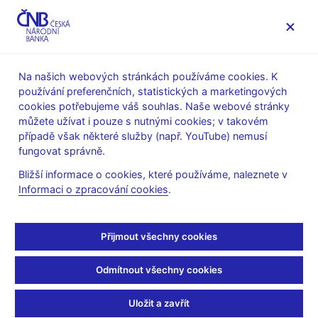
MENU
Na našich webových stránkách používáme cookies. K
používání preferenčních, statistických a marketingových
Úvod
Veřejnost
Servis pro média
cookies potřebujeme váš souhlas. Naše webové stránky
Autorské články, rozhovory
můžete užívat i pouze s nutnými cookies; v takovém
případě však některé služby (např. YouTube) nemusí
20. 6. 2008
fungovat správně.
Rating a stabilita
Bližší informace o cookies, které používáme, naleznete v
Informaci o zpracování cookies
.
finančního systému
Petra Davidová, Renata Opravilová
(Bankovnictví 20.6.2008
Přijmout všechny cookies
strana 20, rubrika: Speciál - rating finančních institucí)
Odmítnout všechny cookies
Loňská krize na americkém trhu subprime hypoték mimo jiné
opětovně otevřela otázku vlivu a postavení externích
Uložit a zavřít
ratingových agentur. Podívejme se proto na specifika ratingů