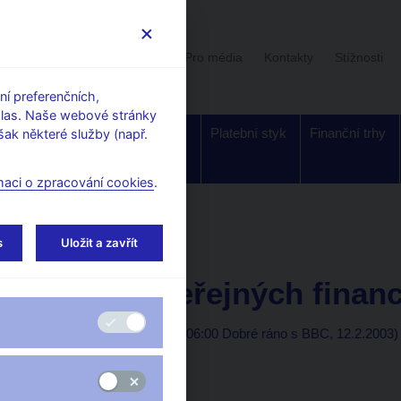
Uživatelská sekce
Stalo se
Pro média
Kontakty
Stížnosti
í preferenčních,
hlas. Naše webové stránky
Dohled a
Bankovky a
Platební styk
Finanční trhy
ak některé služby (např.
regulace
mince
maci o zpracování cookies
.
orské články, rozhovory
s
Uložit a zavřít
12. 2. 2003
Propad veřejných financ
(BBC - česká redakce - 06:00 Dobré ráno s BBC, 12.2.2003)
moderátor
--------------------