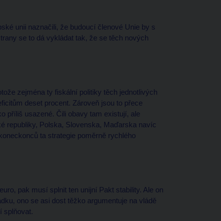
ské unii naznačili, že budoucí členové Unie by s
strany se to dá vykládat tak, že se těch nových
že zejména ty fiskální politiky těch jednotlivých
ficitům deset procent. Zároveň jsou to přece
 příliš usazené. Čili obavy tam existují, ale
eské republiky, Polska, Slovenska, Maďarska navíc
 koneckonců ta strategie poměrně rychlého
o, pak musí splnit ten unijní Pakt stability. Ale on
ádku, ono se asi dost těžko argumentuje na vládě
í splňovat.