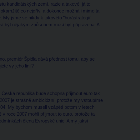
tu kandidátských zemí, razie a takové, já to
ut okamžitě co nejdřív, a dokonce možná i mimo ta
. My jsme se nikdy k takovéto "hurástrategii"
musí být nějakým způsobem musí být připravena. A
eno, premiér Špidla dává přednost tomu, aby se
ete vy jeho linii?
 Česká republika bude schopna přijmout euro tak
k 2007 je strašně ambiciózní, protože my vstoupíme
004. My bychom museli vzápětí potom v letech
 v roce 2007 mohli přijmout to euro, protože ta
odmínkách člena Evropské unie. A my jaksi