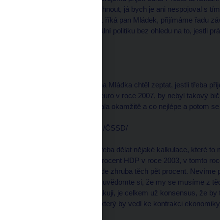
které by tam měly proběhnout, já bych je ani nespojoval s t
my na sebe opravdu, jak říká pan Mládek, přijímáme řadu zá
musí mít v pořádku fiskální politiku bez ohledu na to, jestli p
čtyři roky.
moderátor
--------------------
Na to jsem se právě pana Mládka chtěl zeptat, jestli třeba p
přijme Česká republika euro v roce 2007, by nebyl takový bič
veřejných financí zabývala okamžitě a co nejlépe a potom se
Jan MLÁDEK, poslanec /ČSSD/
--------------------
Pane redaktore, ono je třeba dělat nějaké kalkulace, které to 
bude zhruba tak sedm procent HDP v roce 2003, v tomto roce
státního rozpočtu. To bude zhruba těch pět procent. Nevíme př
ty dva procentní body. A uvědomte si, že my se musíme z těc
jedno procento. A to, opakuji, je celkem už konsensus, že by
balíčky by byly šokem, který by vedl ke kontrakci ekonomiky