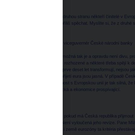
moderátor
--------------------
Pane Niedermayere, na druhou stranu někteří činitelé v Evrop
přijímáním eura neměli příliš spěchat. Myslíte si, že z druhé 
zemí obávají?
Luděk NIEDERMAYER, viceguvernér České národní banky
--------------------
No, svým způsobem to možná tak je a opravdu není divu, proto
zemí jsou opravdu velmi rozhozené a některé třeba spějí k de
jenom země, které se teprve deset let transformují, nejsou jako
zároveň ta pravidla pro přijetí eura jsou jasná. V případě Č
ta ekonomická provázanost s Evropskou unií je tak silná, že
přechodu na euro je logická a ekonomice prospívající.
moderátor
--------------------
Ono tady už zaznělo, že pokud má Česká republika přijmout eur
je dnes dost kritizován. Není vyloučená jeho revize. Pane Ml
za snížení deficitu, když i země eurozóny ta kritéria přestávaj