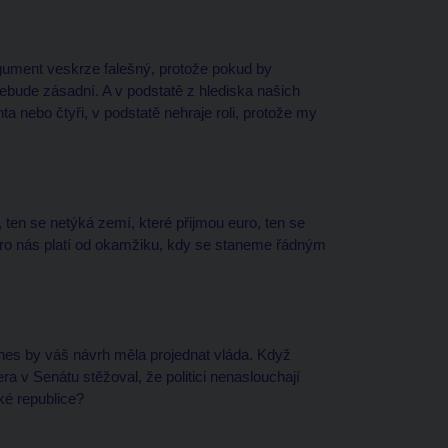
rgument veskrze falešný, protože pokud by
ebude zásadní. A v podstatě z hlediska našich
centa nebo čtyři, v podstatě nehraje roli, protože my
 ten se netýká zemí, které přijmou euro, ten se
pro nás platí od okamžiku, kdy se staneme řádným
dnes by váš návrh měla projednat vláda. Když
era v Senátu stěžoval, že politici nenaslouchají
ké republice?