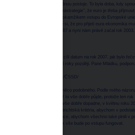
Já bych to nenazval změnou postoje. To byla doba, kdy spous
trochu zjednoduším, "hurástrategie", že euro je třeba přijmo
pravidla, která existují s okamžikem vstupu do Evropské unie
nehlásili a uvědomujeme si, že pro přijetí eura ekonomika 
také hovoříme o roce 2007 a nyní nám právě začal rok 2003.
moderátor
--------------------
Zatímco centrální banka cílí datum na rok 2007, jak bylo řeč
euro přijalo o dva až čtyři roky později. Pane Mládku, podporuj
Jan MLÁDEK, poslanec /ČSSD/
--------------------
V podstatě já si myslím něco podobného. Podle mého názoru
prvního ledna 2010, když to vše dobře půjde, protože ten ro
do Evropské unie, když vše dobře dopadne, v květnu roku 2
2005 a 2006 splnit maastrichtská kritéria, abychom v podstatě
Evropská unie po nás chce, abychom všechno také plnili v p
stoprocentně nevíme, jak vše bude po vstupu fungovat.