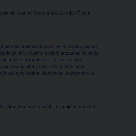
é optimální datum? Znamená to, že když Česká
a ten náš materiál se snaží velmi snadno nastínit
 jednoduché, myslím, a dobře srozumitelné navíc
lo možno přijmout euro. To, jestli to bude
o, jak ekonomika v roce 2005 a 2006 bude
nevýhodou pro českou ekonomiku, kdybychom tu
 Tůma před rokem tvrdil, že s přijetím eura není