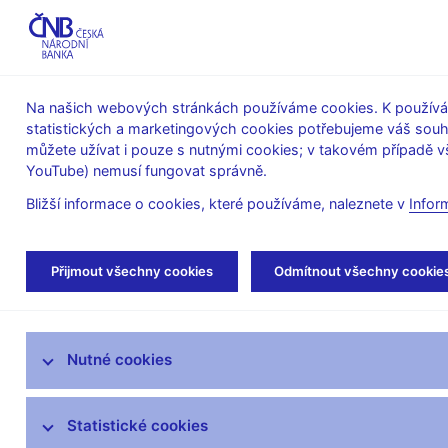
ABO-K
Na našich webových stránkách používáme cookies. K používán
statistických a marketingových cookies potřebujeme váš sou
O ČNB
Měnová
Finanční
můžete užívat i pouze s nutnými cookies; v takovém případě vš
YouTube) nemusí fungovat správně.
politika
stabilita
Bližší informace o cookies, které používáme, naleznete v
Infor
Úvod
Veřejnost
Servis pro média
Aut
Přijmout všechny cookies
Odmítnout všechny cookie
Servis pro média
Nutné cookies
Tiskové zprávy
Autorské články, rozhovory
Statistické cookies
Vystoupení a rozhovory guvernéra