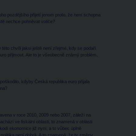
ho pozdějšího přijetí jenom proto, že není schopna
ostě nechce pohněvat voliče?
této chvíli jaksi ještě není zřejmé, kdy se podaří
euro přijmout. Ale to je všeobecně známý problém.
oškodilo, kdyby Česká republika euro přijala
ena?
ravena v roce 2010, 2009 nebo 2007, záleží na
 nachází ve fiskální oblasti, to znamená v oblasti
kodí ekonomice již nyní, a to vůbec úplně
ní politika není dobrá. A to znamená, že ty změny,