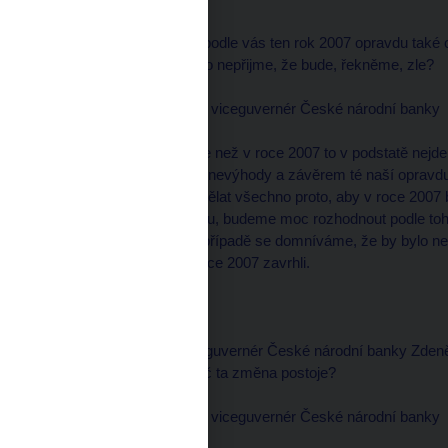
--------------------
Pane viceguvernére, je podle vás ten rok 2007 opravdu tak
republika do té doby euro nepřijme, že bude, řekněme, zle?
Luděk NIEDERMAYER, viceguvernér České národní banky
--------------------
Tak především ono dříve než v roce 2007 to v podstatě nejde 
zjednodušeně výhody a nevýhody a závěrem té naší opravdu
bylo, že bychom měli udělat všechno proto, aby v roce 2007 by
optimální v tom momentu, budeme moc rozhodnout podle toh
vypadat. Ale v každém případě se domníváme, že by bylo 
možnost přijetí eura v roce 2007 zavrhli.
moderátor
--------------------
Ale ono je zajímavé, že guvernér České národní banky Zdeněk
třeba příliš spěchat. Proč ta změna postoje?
Luděk NIEDERMAYER, viceguvernér České národní banky
--------------------