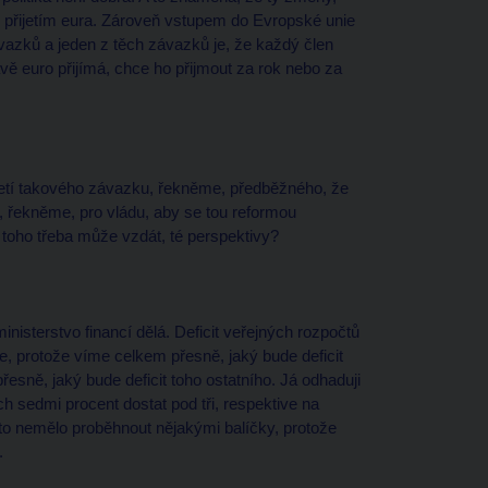
ím přijetím eura. Zároveň vstupem do Evropské unie
vazků a jeden z těch závazků je, že každý člen
rávě euro přijímá, chce ho přijmout za rok nebo za
řijetí takového závazku, řekněme, předběžného, že
, řekněme, pro vládu, aby se tou reformou
 toho třeba může vzdát, té perspektivy?
ministerstvo financí dělá. Deficit veřejných rozpočtů
, protože víme celkem přesně, jaký bude deficit
esně, jaký bude deficit toho ostatního. Já odhaduji
h sedmi procent dostat pod tři, respektive na
 to nemělo proběhnout nějakými balíčky, protože
.