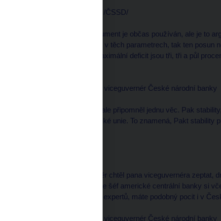
Jan MLÁDEK, poslanec /ČSSD/
--------------------
Já myslím, že tento argument je občas používán, ale je to a
náhodou došlo k posunu v těch parametrech, tak ten posun n
problémů to, jestli ten maximální deficit jsou tři, tři a půl pro
tam nejsme.
Luděk NIEDERMAYER, viceguvernér České národní banky
--------------------
Já bych možná do toho ale připomněl jednu věc. Pak stability,
týká všech zemí Evropské unie. To znamená, Pakt stability 
členem Evropské unie.
moderátor
--------------------
Já bych se ještě na závěr chtěl pana viceguvernéra zeptat, 
použiji takové paralely, že šéf americké centrální banky si vč
varování ekonomických expertů, máte podobný pocit i v Čes
Luděk NIEDERMAYER, viceguvernér České národní banky