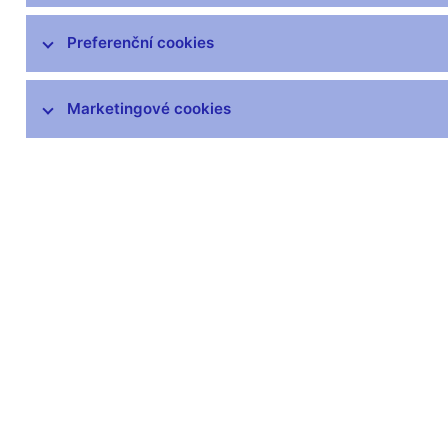
čnBlog
ČNBvlog
Preferenční cookies
ČNBpodcast
Fotogalerie
Marketingové cookies
Komentáře ČNB ke zveřejněným
statistickým údajům o inflaci a HDP
Audio, video
Prezentace pro novináře
Vystoupení, konference, semináře
Mediální karanténa
Harmonogramy a další informace
Kontakty