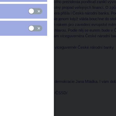
V diskusích o volbě českého prezidenta poněkud zanikl vývo
daleko víc, a tím je pozvolný propad veřejných financí. O způ
boj a se svou troškou včera přišla i Česká národní banka. P
nejrychlejší přijetí eura, ale jenom když vláda bouchne do stol
finance. Prvním možným rokem pro zavedení evropské měny j
ale premiér Špidla kroutí hlavou. Podle něj se eurem bude v Č
2011. Na telefonu teď vítám viceguvernéra České národní b
Luděk NIEDERMAYER, viceguvernér České národní banky
--------------------
Dobré ráno.
moderátor
--------------------
A také poslance sociální demokracie Jana Mládka. I vám dob
Jan MLÁDEK, poslanec /ČSSD/
--------------------
Dobrý den.
moderátor