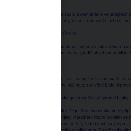
moderátor
--------------------
Dobře, ale nehovoří vláda sociální demokracie ve prospěch to
udělat ty nepopulární reformy, co se k tomu váží, nebo si pr
Jan MLÁDEK, poslanec /ČSSD/
--------------------
Vláda vedená sociální demokracií se snaží udělat reformu a v 
dostat veřejné finance pod kontrolu, tudíž abychom mohli to 
moderátor
--------------------
Pane Niedermayere, myslíte si, že by české hospodářství nep
dříve než v roce 2010, dřív, než na to skutečně bude připrav
Luděk NIEDERMAYER, viceguvernér České národní banky
--------------------
No, já si především myslím, že jestli ta ekonomika bude přip
tom, jaké politiky budou přijaty. A jestli ten hlavní problém se
státního rozpočtu, tak já musím říct, že ten současný vývoj š
abstrahuji od jakéhokoli projektu přijetí eura. Prostě ta fiskál