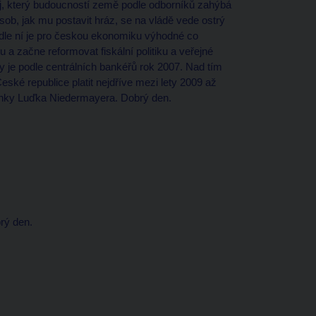
j, který budoucností země podle odborníků zahýbá
sob, jak mu postavit hráz, se na vládě vede ostrý
odle ní je pro českou ekonomiku výhodné co
u a začne reformovat fiskální politiku a veřejné
e podle centrálních bankéřů rok 2007. Nad tím
eské republice platit nejdříve mezi lety 2009 až
anky Luďka Niedermayera. Dobrý den.
rý den.