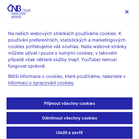
MENU
Na našich webových stránkách používáme cookies. K
používání preferenčních, statistických a marketingových
Úvod
Veřejnost
Servis pro média
cookies potřebujeme váš souhlas. Naše webové stránky
Autorské články, rozhovory
můžete užívat i pouze s nutnými cookies; v takovém
případě však některé služby (např. YouTube) nemusí
28. 1. 2008
fungovat správně.
Případ makléře
Bližší informace o cookies, které používáme, naleznete v
Informaci o zpracování cookies
.
francouzské Société
Generale Jeroma
Přijmout všechny cookies
Kerviela
Odmítnout všechny cookies
(ČT 24 28.1.2008 strana 6, rubrika: 08:25 Dobré ráno II)
Uložit a zavřít