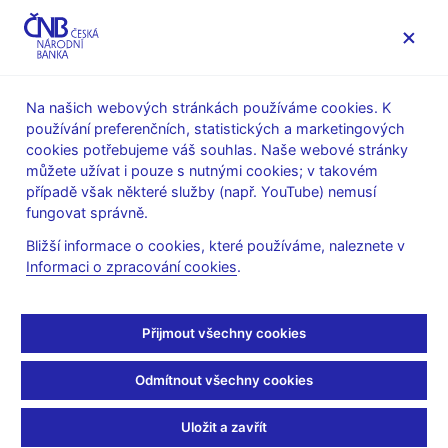
MENU
Na našich webových stránkách používáme cookies. K
používání preferenčních, statistických a marketingových
Úvod
Veřejnost
Servis pro média
cookies potřebujeme váš souhlas. Naše webové stránky
Autorské články, rozhovory
můžete užívat i pouze s nutnými cookies; v takovém
případě však některé služby (např. YouTube) nemusí
23. 11. 2008
Singer Miroslav
fungovat správně.
Přijetí eura
Bližší informace o cookies, které používáme, naleznete v
Informaci o zpracování cookies
.
(ČT 24 23.11.2008 strana 3, rubrika: 13:05 Otázky Václava
Moravce II.)
Přijmout všechny cookies
Václav MORAVEC, moderátor
Odmítnout všechny cookies
--------------------
Velmi nejistá, taková je teď každý další předpověď budoucího
Uložit a zavřít
vývoje nejen globální ale i české ekonomiky. Ještě na jaře jsme