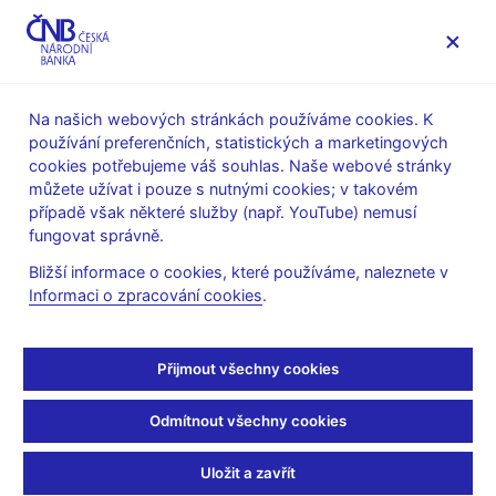
MENU
Na našich webových stránkách používáme cookies. K
používání preferenčních, statistických a marketingových
Úvod
Veřejnost
Servis pro média
cookies potřebujeme váš souhlas. Naše webové stránky
Autorské články, rozhovory
můžete užívat i pouze s nutnými cookies; v takovém
případě však některé služby (např. YouTube) nemusí
28. 7. 2009
fungovat správně.
Předlužené domácnosti
Bližší informace o cookies, které používáme, naleznete v
Informaci o zpracování cookies
.
dostaly šanci
Petr Jakubík, Tomáš Richter
(E15 28.7.2009 strana 18, rubrika:
Přijmout všechny cookies
Osobní finance)
Odmítnout všechny cookies
Osobní bankroty: první statistiky a pravděpodobný další vývoj
V současné době využívá spotřebitelské úvěry zhruba 20
Uložit a zavřít
procent a úvěry na bydlení okolo deseti procent českých