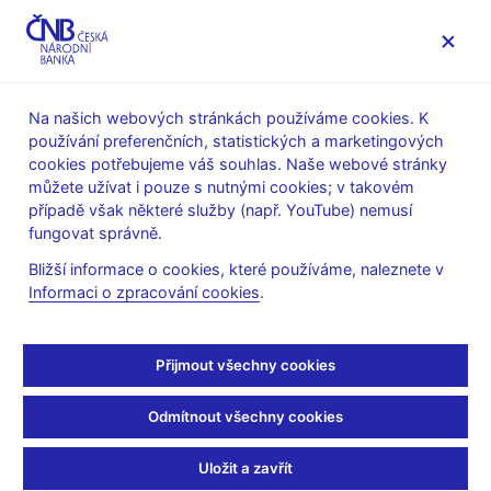
MENU
Na našich webových stránkách používáme cookies. K
používání preferenčních, statistických a marketingových
Úvod
Veřejnost
Servis pro média
cookies potřebujeme váš souhlas. Naše webové stránky
Autorské články, rozhovory
můžete užívat i pouze s nutnými cookies; v takovém
případě však některé služby (např. YouTube) nemusí
25. 1. 2021
Michl Aleš
fungovat správně.
Predikce ekonomiky
Bližší informace o cookies, které používáme, naleznete v
Informaci o zpracování cookies
.
podle pixelu
Aleš Michl
(Mladá fronta DNES 25. 1. 2021 strana 7 rubrika
Přijmout všechny cookies
Názory)
Odmítnout všechny cookies
Jestřábi a holubice
O víkendu jsem dostal e-mailem update statistiky od české
Uložit a zavřít
firmy Spaceknow o ekonomické aktivitě v Číně.