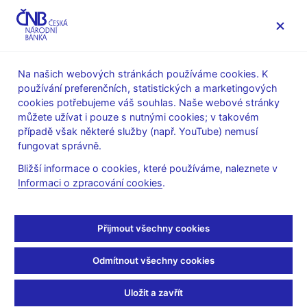
MENU
Na našich webových stránkách používáme cookies. K
používání preferenčních, statistických a marketingových
Úvod
Veřejnost
Servis pro média
cookies potřebujeme váš souhlas. Naše webové stránky
Autorské články, rozhovory
můžete užívat i pouze s nutnými cookies; v takovém
případě však některé služby (např. YouTube) nemusí
7. 8. 2008
Tůma Zdeněk
fungovat správně.
Poprvé od dubna 2005
Bližší informace o cookies, které používáme, naleznete v
Informaci o zpracování cookies
.
dnes ČNB rozhodla o
snížení základní úrokové
Přijmout všechny cookies
sazby
Odmítnout všechny cookies
Rozhovor s guvernérem ČNB Zdeňkem Tůmou
(ČRo 1 -
Uložit a zavřít
Radiožurnál str. 1 18:12 Radiofórum 7.8.2008)