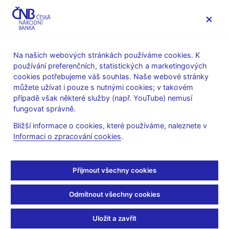
MENU
Na našich webových stránkách používáme cookies. K
používání preferenčních, statistických a marketingových
Úvod
Veřejnost
Servis pro média
cookies potřebujeme váš souhlas. Naše webové stránky
Autorské články, rozhovory
můžete užívat i pouze s nutnými cookies; v takovém
případě však některé služby (např. YouTube) nemusí
9. 12. 2013
fungovat správně.
Pomůže ČNB firmám a
Bližší informace o cookies, které používáme, naleznete v
Informaci o zpracování cookies
.
ekonomice?
Tomáš Holub
(Profit 9.12.2013 strana 23, rubrika Polemika)
Přijmout všechny cookies
Přinesou měnové intervence ČNB zlepšení situace českých
Odmítnout všechny cookies
firem, které v jejich důsledku budou moci více investovat,
nabírat více pracovních sil a podobně?
Uložit a zavřít
Slabší koruna pomůže